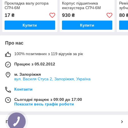
Прокладка валу ротора
Корпус підшипника
Ремі
СПЧ-6М
ексгаустера СПЧ-6М
зубч
17
930
80
₴
₴
Купити
Купити
Про нас
100% позитивних з 119 відгуків за рік
Працює з 05.02.2012
м. Запоріжжя
вул. Василя Стуса 2, Запоріжжя, Україна
Контакти
Сьогодні працює з 09:00 до 17:00
Показати весь графік роботи
Про нас