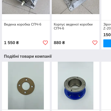
Ведена коробка СПЧ-6
Корпус веденої коробки
Зіро
СПЧ-6
Z-2
150
1 550
880
₴
₴
Подібні товари компанії