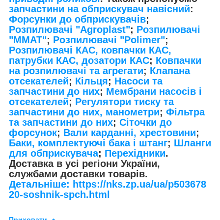
запчастини на обприскувач навісний
:
Форсунки до обприскувачів
;
Розпилювачі "Agroplast"
;
Розпилювачі
"MMAT"
;
Розпилювачі "Polimer"
;
Розпилювачі КАС, ковпачки КАС,
патрубки КАС, дозатори КАС
;
Ковпачки
на розпилювачі та агрегати
;
Клапана
отсекателей
;
Кільця
;
Насоси та
запчастини до них
;
Мембрани насосів і
отсекателей
;
Регулятори тиску та
запчастини до них, манометри
;
Фільтра
та запчастини до них
;
Сіточки до
форсунок
;
Вали карданні, хрестовини
;
Баки, комплектуючі бака і штанг
;
Шланги
для обприскувача
;
Перехідники
.
Доставка в усі регіони України,
службами доставки товарів.
Детальніше: https://nks.zp.ua/ua/p503678
20-soshnik-spch.html
Приховати