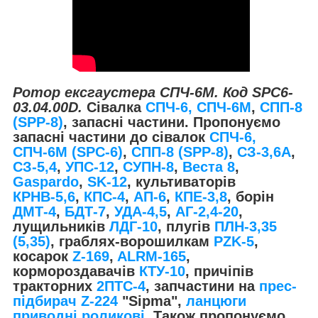
Ротор ексгаустера СПЧ-6М. Код SPC6-
03.04.00D.
Сівалка
СПЧ-6, СПЧ-6М
,
СПП-8
(SPP-8)
, запасні частини. Пропонуємо
запасні частини до сівалок
СПЧ-6,
СПЧ-6М (ЅРС-6)
,
СПП-8 (SPP-8)
,
СЗ-3,6А
,
СЗ-5,4
,
УПС-12
,
СУПН-8
,
Веста 8
,
Gaspardo
,
SK-12
, культиваторів
КРНВ-5,6
,
КПС-4
,
АП-6
,
КПЕ-3,8
, борін
ДМТ-4
,
БДТ-7
,
УДА-4,5
,
АГ-2,4-20
,
лущильників
ЛДГ-10
, плугів
ПЛН-3,35
(5,35)
, граблях-ворошилкам
PZK-5
,
косарок
Z-169
,
ALRM-165
,
кормороздавачів
КТУ-10
, причіпів
тракторних
2ПТС-4
, запчастини на
прес-
підбирач Z-224
"Sipma",
ланцюги
приводні роликові
. Також пропонуємо