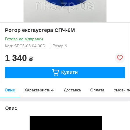
Ротор ексгаустера СПЧ-6М
Готово до відправки
Код: SPC6-03.04.00D
Роздріб
1 340
₴
Купити
Опис
Характеристики
Доставка
Оплата
Умови п
Опис