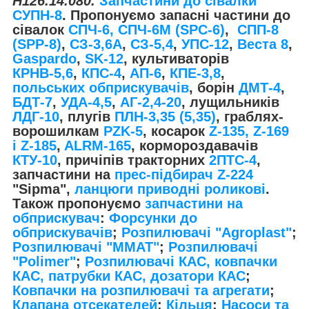
Н126.14.080.
Запчастини до сівалки
СУПН-8
. Пропонуємо запасні частини до
сівалок
СПЧ-6, СПЧ-6М (SPС-6)
,
СПП-8
(SPP-8)
,
СЗ-3,6А
,
СЗ-5,4
,
УПС-12
,
Веста 8
,
Gaspardo
,
SK-12
, культиваторів
КРНВ-5,6
,
КПС-4
,
АП-6
,
КПЕ-3,8
,
польських обприскувачів
, борін
ДМТ-4
,
БДТ-7
,
УДА-4,5
,
АГ-2,4-20
, лущильників
ЛДГ-10
, плугів
ПЛН-3,35 (5,35)
, граблях-
ворошилкам
PZK-5
, косарок
Z-1
35, Z-169
і Z-185
,
ALRM-165
, кормороздавачів
КТУ-10
, причіпів тракторних
2ПТС-4
,
запчастини на
прес-підбирач Z-224
"Sipma",
ланцюги приводні роликові
.
Також пропонуємо
запчастини на
обприскувач
:
Форсунки до
обприскувачів
;
Розпилювачі "Agroplast"
;
Розпилювачі "MMAT"
;
Розпилювачі
"Polimer"
;
Розпилювачі КАС, ковпачки
КАС, патрубки КАС, дозатори КАС
;
Ковпачки на розпилювачі та агрегати
;
Клапана отсекателей
;
Кільця
;
Насоси та