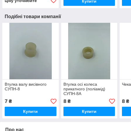
Ціну уточнюйте
Купити
Подібні товари компанії
Втулка валу висівного
Втулка осі колеса
Чека
СУПН-8
прикатного (поліамід)
СУПН-8А
7
8
8
₴
₴
₴
Купити
Купити
Про нас