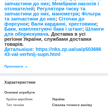
запчастини до них
;
Мембрани насосів і
отсекателей
;
Регулятори тиску та
запчастини до них, манометри
;
Фільтра
та запчастини до них
;
Сіточки до
форсунок
;
Вали карданні, хрестовини
;
Баки, комплектуючі бака і штанг
;
Шланги
для обприскувача
. Доставка в усі
регіони України, службами доставки
товарів.
Детальніше: https://nks.zp.ua/ua/p503686
43-val-verhnij-supn.html
Приховати
Характеристики
Основні атрибути
Країна виробник
Україна
Тип техніки
Сівалка точного висіву