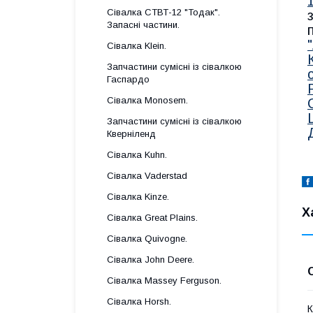
Сівалка СТВТ-12 "Тодак".
Запасні частини.
Сівалка Klein.
Запчастини сумісні із сівалкою
Гаспардo
Сівалка Monosem.
Запчастини сумісні із сівалкою
Кверніленд
Сівалка Kuhn.
Сівалка Vaderstad
Сівалка Kinze.
Х
Сівалка Great Plains.
Сівалка Quivogne.
Сівалка John Deere.
Сівалка Massey Ferguson.
Сівалка Horsh.
К