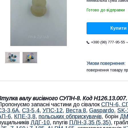
Мінімальна сума замов
Готово до відправки
Купити
+380 (98) 777-95-55
повернення товару п
Втулка валу висівного СУПН-8. Код
Н126.13.007
Пропонуємо запасні частини до сівалок
СПЧ-6, С
СЗ-3,6А
,
СЗ-5,4
,
УПС-12
,
Веста 8
,
Gaspardo
,
SK-
АП-6
,
КПЕ-3,8
,
польських обприскувачів
, борін
ДМ
лущильників
ЛДГ-10
, плугів
ПЛН-3,35 (5,35)
, гра