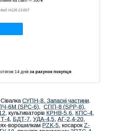
лення на сайті — 300 ₴
Код:
Н126.13.007
ротягом 14 днів
за рахунок покупця
.
Сівалка
СУПН-8. Запасні частини
.
ПЧ-6М (SPС-6)
,
СПП-8 (SPP-8)
,
12
, культиваторів
КРНВ-5,6
,
КПС-4
,
Т-4
,
БДТ-7
,
УДА-4,5
,
АГ-2,4-20
,
блях-ворошилкам
PZK-5
, косарок
Z-