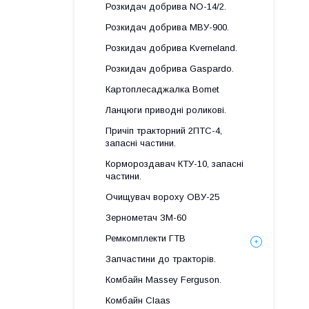
Розкидач добрива NO-14/2.
Розкидач добрива МВУ-900.
Розкидач добрива Kverneland.
Розкидач добрива Gaspardo.
Картоплесаджалка Bomet
Ланцюги приводні роликові.
Причіп тракторний 2ПТС-4,
запасні частини.
Кормороздавач КТУ-10, запасні
частини.
Очищувач вороху ОВУ-25
Зернометач ЗМ-60
Ремкомплекти ГТВ
Запчастини до тракторів.
Комбайн Massey Ferguson.
Комбайн Claas