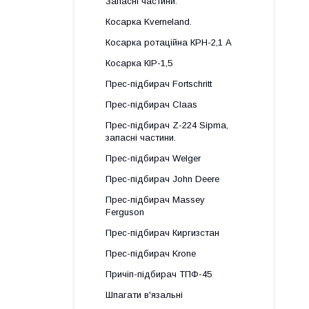
Запасні частини.
Косарка Kverneland.
Косарка ротаційна КРН-2,1 А
Косарка КІР-1,5
Прес-підбирач Fortschritt
Прес-підбирач Claas
Прес-підбирач Z-224 Sipma,
запасні частини.
Прес-підбирач Welger
Прес-підбирач John Deere
Прес-підбирач Massey
Ferguson
Прес-підбирач Киргизстан
Прес-підбирач Krone
Причіп-підбирач ТПФ-45
Шпагати в'язальні