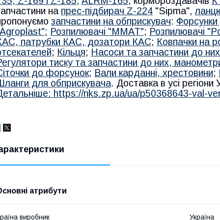
1
35, Z-169 і Z-185
,
ALRM-165
, кормороздавачів
К
запчастини на
прес-підбирач Z-224
"Sipma",
ланцю
пропонуємо
запчастини на обприскувач
:
Форсунки 
"Agroplast"
;
Розпилювачі "MMAT"
;
Розпилювачі "Po
КАС, патрубки КАС, дозатори КАС
;
Ковпачки на р
отсекателей
;
Кільця
;
Насоси та запчастини до них
Регулятори тиску та запчастини до них, манометр
Сіточки до форсунок
;
Вали карданні, хрестовини
;
Шланги для обприскувача
. Доставка в усі регіони
Детальніше: https://nks.zp.ua/ua/p50368643-val-ver
арактеристики
Основні атрибути
раїна виробник
Україна