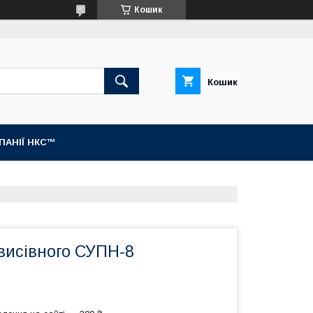
Кошик
Кошик
МПАНІЇ НКС™
висівного СУПН-8