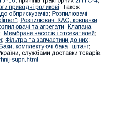
ТУ-10
, причіпів тракторних
2ПТС-4
,
ги приводні роликові
. Також
до обприскувачів
;
Розпилювачі
limer"
;
Розпилювачі КАС, ковпачки
озпилювачі та агрегати
;
Клапана
;
Мембрани насосів і отсекателей
;
и
;
Фільтра та запчастини до них
;
Баки, комплектуючі бака і штанг
;
 України, службами доставки товарів.
hnij-supn.html