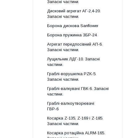
Запасні частини.
Дисковий агрегат АГ-2,4-20.
Запасні частини.
Борона дискова Sanflower
Борона пружинна ЗБР-24
Агрегат передпосівний АП-6.
Запасні частини.
Лущильник ЛДГ-10. Запасні
частини.
Граблі-ворушилка PZK-5.
Запасні частини.
Граблі-валкувачі ГВК-6. Запасні
частини.
Граблі-валкоутворювачі
ГВР-6
Косарка Z-135, Z-169 і Z-185.
Запасні частини.
Косарка ротаційна ALRM-165.