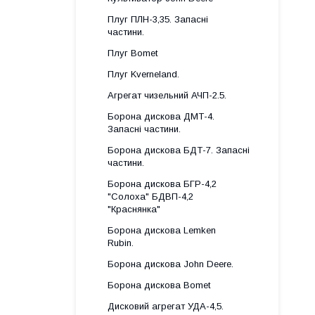
Плуг ПЛН-3,35. Запасні
частини.
Плуг Bomet
Плуг Kverneland.
Агрегат чизельний АЧП-2.5.
Борона дискова ДМТ-4.
Запасні частини.
Борона дискова БДТ-7. Запасні
частини.
Борона дискова БГР-4,2
"Солоха" БДВП-4,2
"Краснянка"
Борона дискова Lemken
Rubin.
Борона дискова John Deere.
Борона дискова Bomet
Дисковий агрегат УДА-4,5.