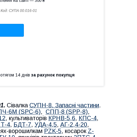
лення на сайті — 300 ₴
Код:
СУПА 00.016-01
ротягом 14 днів
за рахунок покупця
01
.
Сівалка
СУПН-8. Запасні частини
.
ПЧ-6М (SPС-6)
,
СПП-8 (SPP-8)
,
12
, культиваторів
КРНВ-5,6
,
КПС-4
,
Т-4
,
БДТ-7
,
УДА-4,5
,
АГ-2,4-20
,
блях-ворошилкам
PZK-5
, косарок
Z-