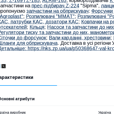
1
35, Z-169 і Z-185
,
ALRM-165
, кормороздавачів
К
запчастини на
прес-підбирач Z-224
"Sipma",
ланцю
пропонуємо
запчастини на обприскувач
:
Форсунки 
"Agroplast"
;
Розпилювачі "MMAT"
;
Розпилювачі "Po
КАС, патрубки КАС, дозатори КАС
;
Ковпачки на р
отсекателей
;
Кільця
;
Насоси та запчастини до них
Регулятори тиску та запчастини до них, манометр
Сіточки до форсунок
;
Вали карданні, хрестовини
;
Шланги для обприскувача
. Доставка в усі регіони
Детальніше: https://nks.zp.ua/ua/p50368647-val-kro
арактеристики
Основні атрибути
раїна виробник
Україна