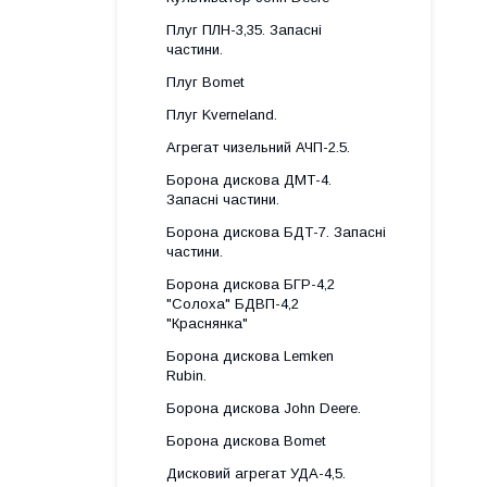
Плуг ПЛН-3,35. Запасні
частини.
Плуг Bomet
Плуг Kverneland.
Агрегат чизельний АЧП-2.5.
Борона дискова ДМТ-4.
Запасні частини.
Борона дискова БДТ-7. Запасні
частини.
Борона дискова БГР-4,2
"Солоха" БДВП-4,2
"Краснянка"
Борона дискова Lemken
Rubin.
Борона дискова John Deere.
Борона дискова Bomet
Дисковий агрегат УДА-4,5.