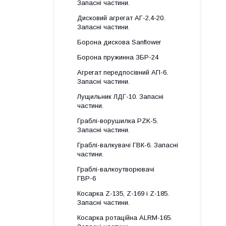
Запасні частини.
Дисковий агрегат АГ-2,4-20.
Запасні частини.
Борона дискова Sanflower
Борона пружинна ЗБР-24
Агрегат передпосівний АП-6.
Запасні частини.
Лущильник ЛДГ-10. Запасні
частини.
Граблі-ворушилка PZK-5.
Запасні частини.
Граблі-валкувачі ГВК-6. Запасні
частини.
Граблі-валкоутворювачі
ГВР-6
Косарка Z-135, Z-169 і Z-185.
Запасні частини.
Косарка ротаційна ALRM-165.