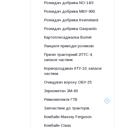
Розкидач добрива NO-14/2.
Розкидач добрива МВУ-900.
Розкидач добрива Kverneland.
Розкидач добрива Gaspardo.
Картоплесаджалка Bomet
Ланцюги приводні роликові.
Причіп тракторний 2ПТС-4,
запасні частини.
Кормороздавач КТУ-10, запасні
частини.
Очищувач вороху ОВУ-25
Зернометач ЗМ-60
Ремкомплекти ГТВ
Запчастини до тракторів.
Комбайн Massey Ferguson.
Комбайн Claas