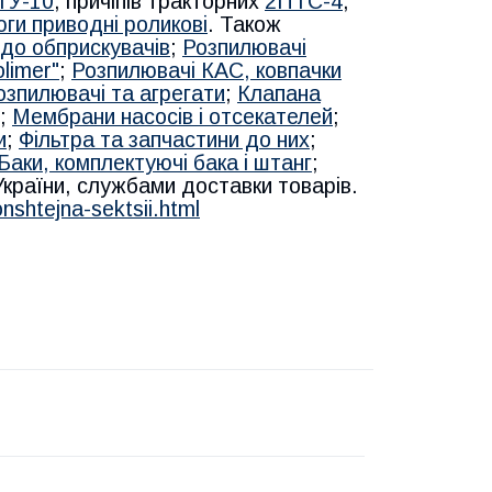
ТУ-10
, причіпів тракторних
2ПТС-4
,
ги приводні роликові
. Також
до обприскувачів
;
Розпилювачі
limer"
;
Розпилювачі КАС, ковпачки
озпилювачі та агрегати
;
Клапана
;
Мембрани насосів і отсекателей
;
и
;
Фільтра та запчастини до них
;
Баки, комплектуючі бака і штанг
;
 України, службами доставки товарів.
nshtejna-sektsii.html