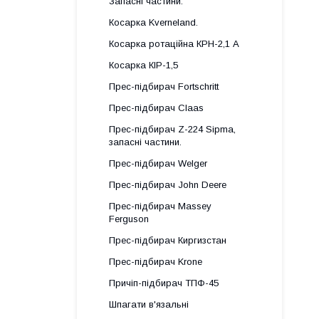
Запасні частини.
Косарка Kverneland.
Косарка ротаційна КРН-2,1 А
Косарка КІР-1,5
Прес-підбирач Fortschritt
Прес-підбирач Claas
Прес-підбирач Z-224 Sipma,
запасні частини.
Прес-підбирач Welger
Прес-підбирач John Deere
Прес-підбирач Massey
Ferguson
Прес-підбирач Киргизстан
Прес-підбирач Krone
Причіп-підбирач ТПФ-45
Шпагати в'язальні