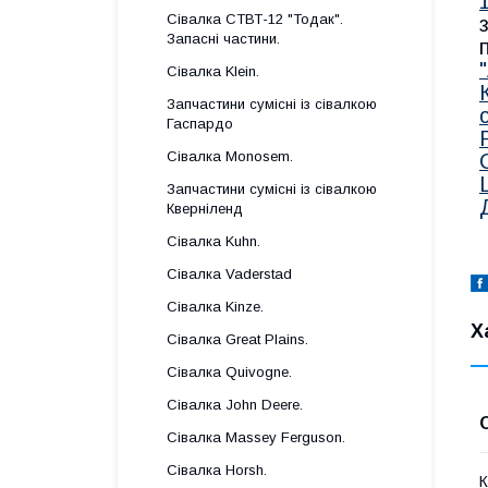
Сівалка СТВТ-12 "Тодак".
Запасні частини.
Сівалка Klein.
Запчастини сумісні із сівалкою
Гаспардo
Сівалка Monosem.
Запчастини сумісні із сівалкою
Кверніленд
Сівалка Kuhn.
Сівалка Vaderstad
Сівалка Kinze.
Х
Сівалка Great Plains.
Сівалка Quivogne.
Сівалка John Deere.
Сівалка Massey Ferguson.
Сівалка Horsh.
К