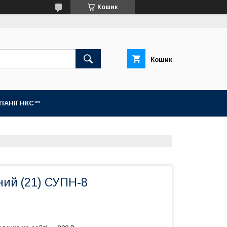
Кошик
Кошик
МПАНІЇ НКС™
ний (21) СУПН-8