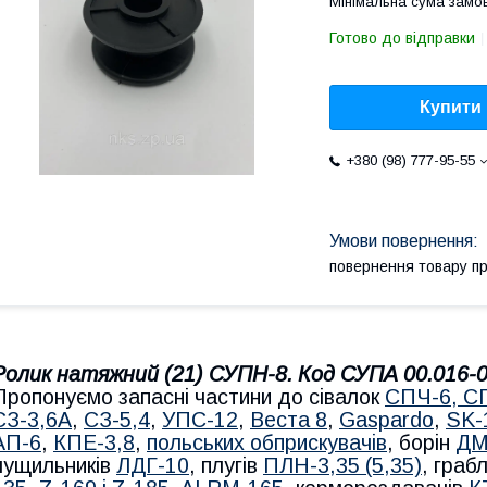
Мінімальна сума замов
Готово до відправки
Купити
+380 (98) 777-95-55
повернення товару п
Ролик натяжний (21) СУПН-8. Код
СУПА 00.016-
Пропонуємо запасні частини до сівалок
СПЧ-6, С
СЗ-3,6А
,
СЗ-5,4
,
УПС-12
,
Веста 8
,
Gaspardo
,
SK-
АП-6
,
КПЕ-3,8
,
польських обприскувачів
, борін
ДМ
лущильників
ЛДГ-10
, плугів
ПЛН-3,35 (5,35)
, гра