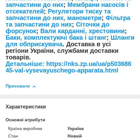
запчастини до них
;
Мембрани насосів і
отсекателей
;
Регулятори тиску та
запчастини до них, манометри
;
Фільтра
та запчастини до них
;
Сіточки до
форсунок
;
Вали карданні, хрестовини
;
Баки, комплектуючі бака і штанг
;
Шланги
для обприскувача
. Доставка в усі
регіони України, службами доставки
товарів.
Детальніше: https://nks.zp.ua/ua/p503686
45-val-vysevayuschego-apparata.html
Приховати
Характеристики
Основні атрибути
Країна виробник
Україна
Стан
Новий