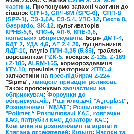
Н126.13.020.
Сівалка
СУПН-8. Запасні
частини
. Пропонуємо запасні частини до
сівалок
СПЧ-6, СПЧ-6М (SPС-6)
,
СПП-8
(SPP-8)
,
СЗ-3,6А
,
СЗ-5,4
,
УПС-12
,
Веста 8
,
Gaspardo
,
SK-12
, культиваторів
КРНВ-5,6
,
КПС-4
,
АП-6
,
КПЕ-3,8
,
польських обприскувачів
, борін
ДМТ-4
,
БДТ-7
,
УДА-4,5
,
АГ-2,4-20
, лущильників
ЛДГ-10
, плугів
ПЛН-3,35 (5,35)
, граблях-
ворошилкам
PZK-5
, косарок
Z-1
35, Z-169
і Z-185
,
ALRM-165
, кормороздавачів
КТУ-10
, причіпів тракторних
2ПТС-4
,
запчастини на
прес-підбирач Z-224
"Sipma",
ланцюги приводні роликові
.
Також пропонуємо
запчастини на
обприскувач
:
Форсунки до
обприскувачів
;
Розпилювачі "Agroplast"
;
Розпилювачі "MMAT"
;
Розпилювачі
"Polimer"
;
Розпилювачі КАС, ковпачки
КАС, патрубки КАС, дозатори КАС
;
Ковпачки на розпилювачі та агрегати
;
Клапана отсекателей
;
Кільця
;
Насоси та