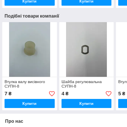
Купити
Купити
Подібні товари компанії
Втулка валу висівного
Шайба регулювальна
Втул
СУПН-8
СУПН-8
7
4
5
₴
₴
₴
Купити
Купити
Про нас