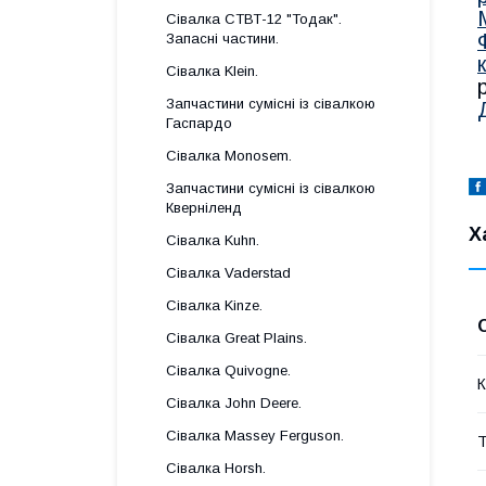
Сівалка СТВТ-12 "Тодак".
Запасні частини.
Сівалка Klein.
Запчастини сумісні із сівалкою
Гаспардo
Сівалка Monosem.
Запчастини сумісні із сівалкою
Кверніленд
Х
Сівалка Kuhn.
Сівалка Vaderstad
Сівалка Kinze.
Сівалка Great Plains.
Сівалка Quivogne.
К
Сівалка John Deere.
Сівалка Massey Ferguson.
Т
Сівалка Horsh.