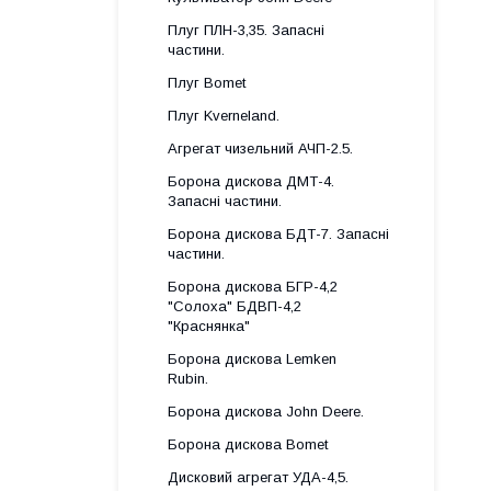
Плуг ПЛН-3,35. Запасні
частини.
Плуг Bomet
Плуг Kverneland.
Агрегат чизельний АЧП-2.5.
Борона дискова ДМТ-4.
Запасні частини.
Борона дискова БДТ-7. Запасні
частини.
Борона дискова БГР-4,2
"Солоха" БДВП-4,2
"Краснянка"
Борона дискова Lemken
Rubin.
Борона дискова John Deere.
Борона дискова Bomet
Дисковий агрегат УДА-4,5.