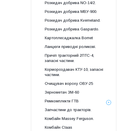
Розкидач добрива NO-14/2.
Розкидач добрива МВУ-900.
Розкидач добрива Kverneland.
Розкидач добрива Gaspardo.
Картоплесаджалка Bomet
Ланцюги приводні роликові.
Причіп тракторний 2ПТС-4,
запасні частини.
Кормороздавач КТУ-10, запасні
частини.
Очищувач вороху ОВУ-25
Зернометач ЗМ-60
Ремкомплекти ГТВ
Запчастини до тракторів.
Комбайн Massey Ferguson.
Комбайн Claas