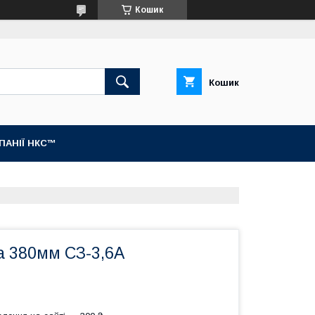
Кошик
Кошик
МПАНІЇ НКС™
а 380мм СЗ-3,6А