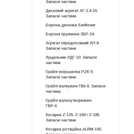
Запасні частини.
Дисковий агрегат АГ-2,4-20.
Запасні частини.
Борона дискова Sanflower
Борона пружинна ЗБР-24
Агрегат передпосівний АП-6.
Запасні частини.
Лущильник ЛДГ-10. Запасні
частини.
Граблі-ворушилка PZK-5.
Запасні частини.
Граблі-валкувачі ГВК-6. Запасні
частини.
Граблі-валкоутворювачі
ГВР-6
Косарка Z-135, Z-169 і Z-185.
Запасні частини.
Косарка ротаційна ALRM-165.