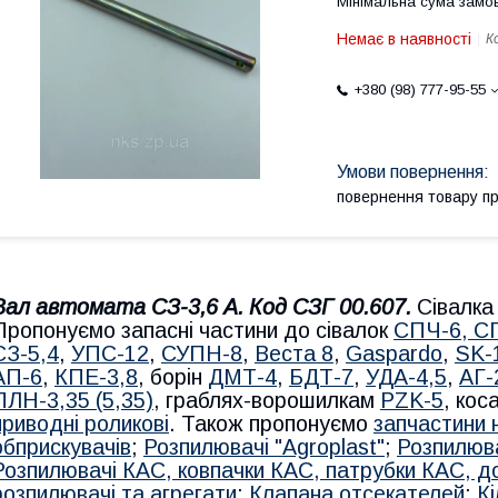
Мінімальна сума замов
Немає в наявності
К
+380 (98) 777-95-55
повернення товару п
Вал автомата СЗ-3,6 А. Код СЗГ 00.607.
Сівалк
Пропонуємо запасні частини до сівалок
СПЧ-6, С
СЗ-5,4
,
УПС-12
,
СУПН-8
,
Веста 8
,
Gaspardo
,
SK-
АП-6
,
КПЕ-3,8
, борін
ДМТ-4
,
БДТ-7
,
УДА-4,5
,
АГ-
ПЛН-3,35 (5,35)
, граблях-ворошилкам
PZK-5
, кос
приводні роликові
. Також пропонуємо
запчастини 
обприскувачів
;
Розпилювачі
"Agroplast"
;
Розпилюв
Розпилювачі КАС, ковпачки КАС, патрубки КАС, 
розпилювачі та агрегати
;
Клапана отсекателей
;
К