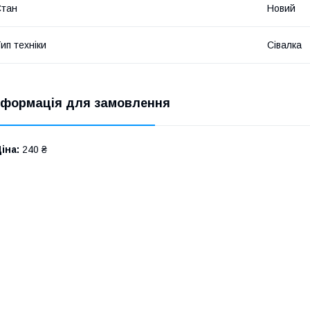
Стан
Новий
ип техніки
Сівалка
нформація для замовлення
іна:
240 ₴