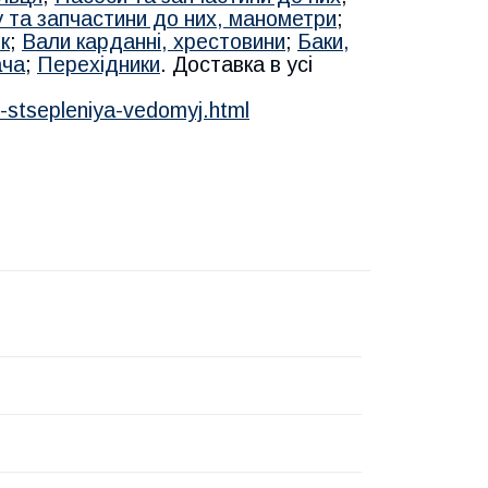
у та запчастини до них, манометри
;
к
;
Вали карданні, хрестовини
;
Баки,
ача
;
Перехідники
. Доставка в усі
-stsepleniya-vedomyj.html