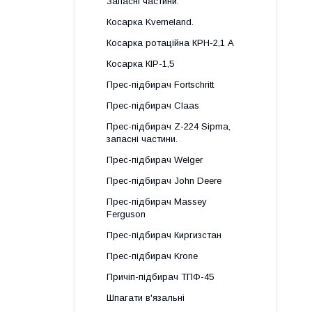
Запасні частини.
Косарка Kverneland.
Косарка ротаційна КРН-2,1 А
Косарка КІР-1,5
Прес-підбирач Fortschritt
Прес-підбирач Claas
Прес-підбирач Z-224 Sipma,
запасні частини.
Прес-підбирач Welger
Прес-підбирач John Deere
Прес-підбирач Massey
Ferguson
Прес-підбирач Киргизстан
Прес-підбирач Krone
Причіп-підбирач ТПФ-45
Шпагати в'язальні