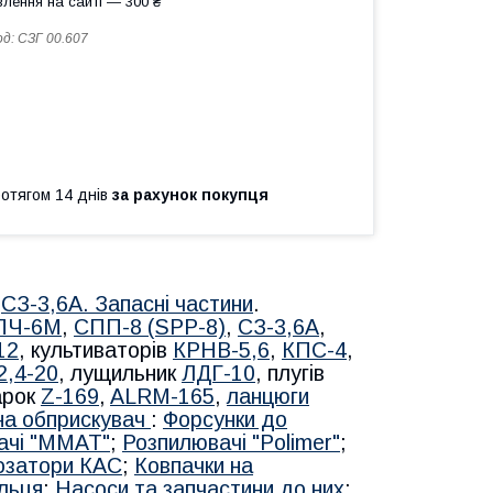
лення на сайті — 300 ₴
од:
СЗГ 00.607
ротягом 14 днів
за рахунок покупця
а
СЗ-3,6А. Запасні частини
.
ПЧ-6М
,
СПП-8 (SPP-8)
,
СЗ-3,6А
,
12
, культиваторів
КРНВ-5,6
,
КПС-4
,
2,4-20
, лущильник
ЛДГ-10
, плугів
арок
Z-169
,
ALRM-165
,
ланцюги
на обприскувач
:
Форсунки до
ачі "MMAT"
;
Розпилювачі "Polimer"
;
дозатори КАС
;
Ковпачки на
ільця
;
Насоси та запчастини до них
;