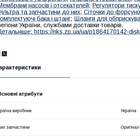
Мембрани насосів і отсекателей
;
Регулятори тиск
Фільтра та запчастини до них
;
Сіточки до форсуно
комплектуючі бака і штанг
;
Шланги для обприскув
регіони України, службами доставки товарів.
Детальніше: https://nks.zp.ua/ua/p1864170142-disk
арактеристики
Основні атрибути
раїна виробник
Україна
ип запчастини
Оригінал