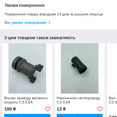
Умови повернення
Повернення товару впродовж 14 днів за рахунок покупця
Всі умови повернення
З цим товаром також замовляють
Втулка приводу висівного
Наконечник сім'япроводу
Вал 
апарату СЗ-3,6А
СЗ-3,6А
СЗ-3
180
12
₴
₴