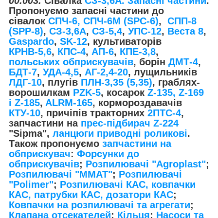
00.003.
Сівалка
СЗ-3,6А. Запасні частини
.
Пропонуємо запасні частини до
сівалок
СПЧ-6, СПЧ-6М (SPС-6)
,
СПП-8
(SPP-8)
,
СЗ-3,6А
,
СЗ-5,4
,
УПС-12
,
Веста 8
,
Gaspardo
,
SK-12
, культиваторів
КРНВ-5,6
,
КПС-4
,
АП-6
,
КПЕ-3,8
,
польських обприскувачів
, борін
ДМТ-4
,
БДТ-7
,
УДА-4,5
,
АГ-2,4-20
, лущильників
ЛДГ-10
, плугів
ПЛН-3,35 (5,35)
, граблях-
ворошилкам
PZK-5
, косарок
Z-1
35, Z-169
і Z-185
,
ALRM-165
, кормороздавачів
КТУ-10
, причіпів тракторних
2ПТС-4
,
запчастини на
прес-підбирач Z-224
"Sipma",
ланцюги приводні роликові
.
Також пропонуємо
запчастини на
обприскувач
:
Форсунки до
обприскувачів
;
Розпилювачі "Agroplast"
;
Розпилювачі "MMAT"
;
Розпилювачі
"Polimer"
;
Розпилювачі КАС, ковпачки
КАС, патрубки КАС, дозатори КАС
;
Ковпачки на розпилювачі та агрегати
;
Клапана отсекателей
;
Кільця
;
Насоси та