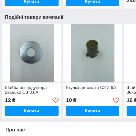
240
Купити
Купити
Подібні товари компанії
Шайба осі редуктора
Втулка автомата СЗ-3,6А
Шайб
22х55х2 СЗ-3,6А
36х6
12
10
16
₴
₴
Купити
Купити
Про нас