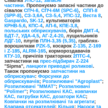
Сівалка
УПС-12, запасні
частини.
Пропонуємо запасні частини до
сівалок
СПЧ-6, СПЧ-6М (SPС-6)
,
СПП-8
(SPP-8)
,
СЗ-3,6А
,
СЗ-5,4
,
УПС-12
,
Веста 8
,
Gaspardo
,
SK-12
, культиваторів
КРНВ-5,6
,
КПС-4
,
АП-6
,
КПЕ-3,8
,
польських обприскувачів
, борін
ДМТ-4
,
БДТ-7
,
УДА-4,5
,
АГ-2,4-20
, лущильників
ЛДГ-10
, плугів
ПЛН-3,35 (5,35)
, граблях-
ворошилкам
PZK-5
, косарок
Z-1
35, Z-169
і Z-185
,
ALRM-165
, кормороздавачів
КТУ-10
, причіпів тракторних
2ПТС-4
,
запчастини на
прес-підбирач Z-224
"Sipma",
ланцюги приводні роликові
.
Також пропонуємо
запчастини на
обприскувач
:
Форсунки до
обприскувачів
;
Розпилювачі "Agroplast"
;
Розпилювачі "MMAT"
;
Розпилювачі
"Polimer"
;
Розпилювачі КАС, ковпачки
КАС, патрубки КАС, дозатори КАС
;
Ковпачки на розпилювачі та агрегати
;
Клапана отсекателей
;
Кільця
;
Насоси та