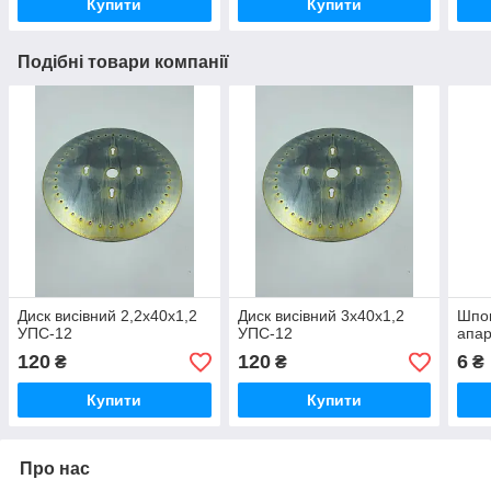
Купити
Купити
Подібні товари компанії
Диск висівний 2,2х40х1,2
Диск висівний 3х40х1,2
Шпон
УПС-12
УПС-12
апар
120
120
6
₴
₴
₴
Купити
Купити
Про нас