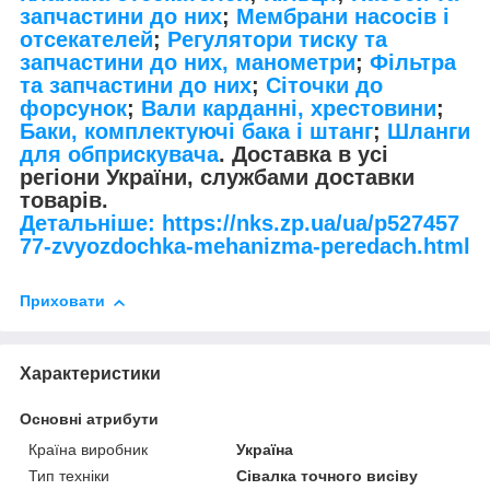
запчастини до них
;
Мембрани насосів і
отсекателей
;
Регулятори тиску та
запчастини до них, манометри
;
Фільтра
та запчастини до них
;
Сіточки до
форсунок
;
Вали карданні, хрестовини
;
Баки, комплектуючі бака і штанг
;
Шланги
для обприскувача
. Доставка в усі
регіони України, службами доставки
товарів.
Детальніше: https://nks.zp.ua/ua/p527457
77-zvyozdochka-mehanizma-peredach.html
Приховати
Характеристики
Основні атрибути
Країна виробник
Україна
Тип техніки
Сівалка точного висіву