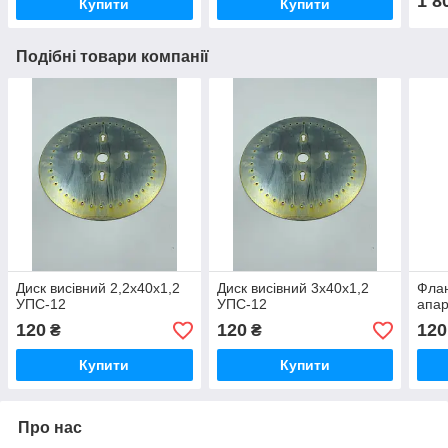
1 8
Купити
Купити
Подібні товари компанії
Диск висівний 2,2х40х1,2
Диск висівний 3х40х1,2
Флан
УПС-12
УПС-12
апар
120
120
120
₴
₴
Купити
Купити
Про нас