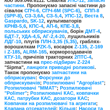
Код 509.046.6111.
Сівалка
УПС-12, запасні
частини.
Пропонуємо запасні частини до
сівалок
СПЧ-6, СПЧ-6М (SPС-6)
,
СПП-8
(SPP-8)
,
СЗ-3,6А
,
СЗ-5,4
,
УПС-12
,
Веста 8
,
Gaspardo
,
SK-12
, культиваторів
КРНВ-5,6
,
КПС-4
,
АП-6
,
КПЕ-3,8
,
польських обприскувачів
, борін
ДМТ-4
,
БДТ-7
,
УДА-4,5
,
АГ-2,4-20
, лущильників
ЛДГ-10
, плугів
ПЛН-3,35 (5,35)
, граблях-
ворошилкам
PZK-5
, косарок
Z-1
35, Z-169
і Z-185
,
ALRM-165
, кормороздавачів
КТУ-10
, причіпів тракторних
2ПТС-4
,
запчастини на
прес-підбирач Z-224
"Sipma",
ланцюги приводні роликові
.
Також пропонуємо
запчастини на
обприскувач
:
Форсунки до
обприскувачів
;
Розпилювачі "Agroplast"
;
Розпилювачі "MMAT"
;
Розпилювачі
"Polimer"
;
Розпилювачі КАС, ковпачки
КАС, патрубки КАС, дозатори КАС
;
Ковпачки на розпилювачі та агрегати
;
Клапана отсекателей
;
Кільця
;
Насоси та