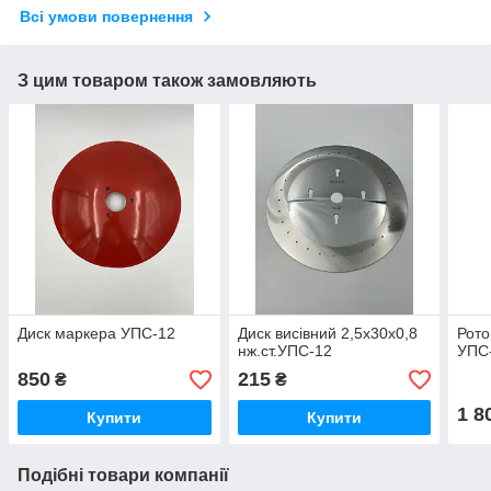
Всі умови повернення
З цим товаром також замовляють
Диск маркера УПС-12
Диск висівний 2,5х30х0,8
Рото
нж.ст.УПС-12
УПС
850
215
₴
₴
1 8
Купити
Купити
Подібні товари компанії