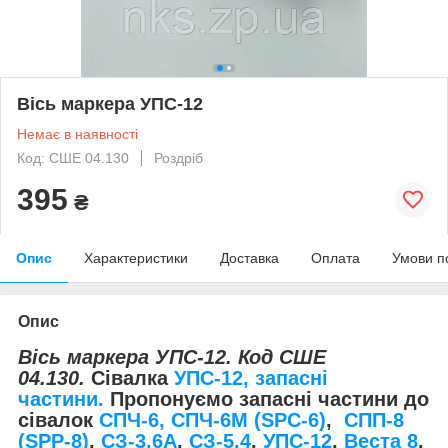
Вісь маркера УПС-12
Немає в наявності
Код: СШЕ 04.130
Роздріб
395
₴
Опис
Характеристики
Доставка
Оплата
Умови п
Опис
Вісь маркера УПС-12. Код СШЕ
04.130.
Сівалка
УПС-12, запасні
частини.
Пропонуємо запасні частини до
сівалок
СПЧ-6, СПЧ-6М (SPС-6)
,
СПП-8
(SPP-8)
,
СЗ-3,6А
,
СЗ-5,4
,
УПС-12
,
Веста 8
,