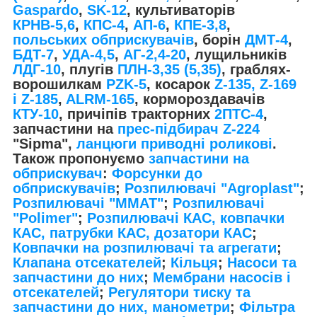
Gaspardo
,
SK-12
, культиваторів
КРНВ-5,6
,
КПС-4
,
АП-6
,
КПЕ-3,8
,
польських обприскувачів
, борін
ДМТ-4
,
БДТ-7
,
УДА-4,5
,
АГ-2,4-20
, лущильників
ЛДГ-10
, плугів
ПЛН-3,35 (5,35)
, граблях-
ворошилкам
PZK-5
, косарок
Z-1
35, Z-169
і Z-185
,
ALRM-165
, кормороздавачів
КТУ-10
, причіпів тракторних
2ПТС-4
,
запчастини на
прес-підбирач Z-224
"Sipma",
ланцюги приводні роликові
.
Також пропонуємо
запчастини на
обприскувач
:
Форсунки до
обприскувачів
;
Розпилювачі "Agroplast"
;
Розпилювачі "MMAT"
;
Розпилювачі
"Polimer"
;
Розпилювачі КАС, ковпачки
КАС, патрубки КАС, дозатори КАС
;
Ковпачки на розпилювачі та агрегати
;
Клапана отсекателей
;
Кільця
;
Насоси та
запчастини до них
;
Мембрани насосів і
отсекателей
;
Регулятори тиску та
запчастини до них, манометри
;
Фільтра