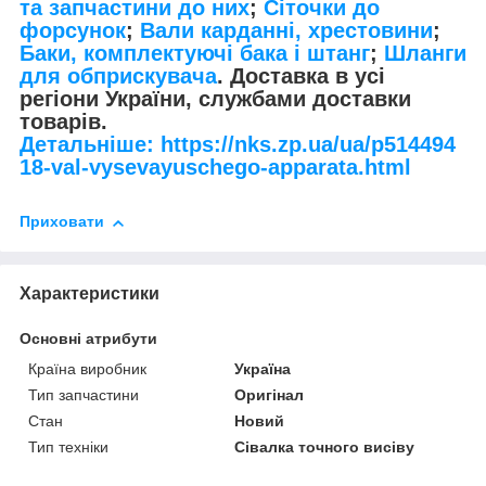
та запчастини до них
;
Сіточки до
форсунок
;
Вали карданні, хрестовини
;
Баки, комплектуючі бака і штанг
;
Шланги
для обприскувача
. Доставка в усі
регіони України, службами доставки
товарів.
Детальніше: https://nks.zp.ua/ua/p514494
18-val-vysevayuschego-apparata.html
Приховати
Характеристики
Основні атрибути
Країна виробник
Україна
Тип запчастини
Оригінал
Стан
Новий
Тип техніки
Сівалка точного висіву