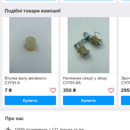
Подібні товари компанії
Втулка валу висівного
Натяжник секції у зборі
Зіро
СУПН-8
СУПН-8А
СУП
7
350
295
₴
₴
Купити
Купити
Про нас
100% позитивних з 121 відгука за рік