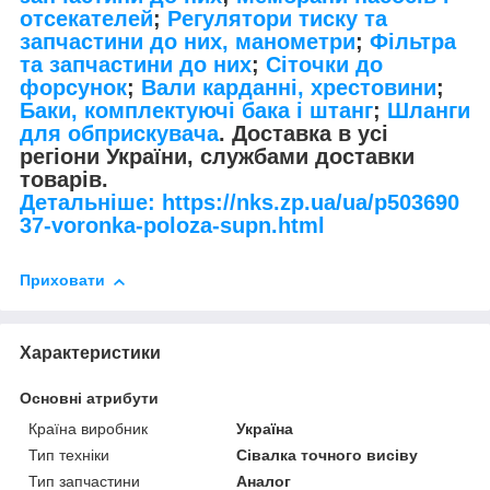
отсекателей
;
Регулятори тиску та
запчастини до них, манометри
;
Фільтра
та запчастини до них
;
Сіточки до
форсунок
;
Вали карданні, хрестовини
;
Баки, комплектуючі бака і штанг
;
Шланги
для обприскувача
. Доставка в усі
регіони України, службами доставки
товарів.
Детальніше: https://nks.zp.ua/ua/p503690
37-voronka-poloza-supn.html
Приховати
Характеристики
Основні атрибути
Країна виробник
Україна
Тип техніки
Сівалка точного висіву
Тип запчастини
Аналог