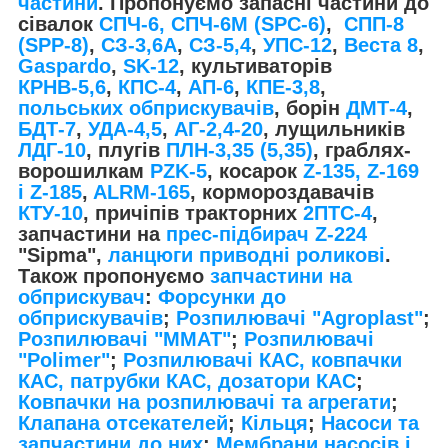
частини
. Пропонуємо запасні частини до
сівалок
СПЧ-6, СПЧ-6М (SPС-6)
,
СПП-8
(SPP-8)
,
СЗ-3,6А
,
СЗ-5,4
,
УПС-12
,
Веста 8
,
Gaspardo
,
SK-12
, культиваторів
КРНВ-5,6
,
КПС-4
,
АП-6
,
КПЕ-3,8
,
польських обприскувачів
, борін
ДМТ-4
,
БДТ-7
,
УДА-4,5
,
АГ-2,4-20
, лущильників
ЛДГ-10
, плугів
ПЛН-3,35 (5,35)
, граблях-
ворошилкам
PZK-5
, косарок
Z-1
35, Z-169
і Z-185
,
ALRM-165
, кормороздавачів
КТУ-10
, причіпів тракторних
2ПТС-4
,
запчастини на
прес-підбирач Z-224
"Sipma",
ланцюги приводні роликові
.
Також пропонуємо
запчастини на
обприскувач
:
Форсунки до
обприскувачів
;
Розпилювачі "Agroplast"
;
Розпилювачі "MMAT"
;
Розпилювачі
"Polimer"
;
Розпилювачі КАС, ковпачки
КАС, патрубки КАС, дозатори КАС
;
Ковпачки на розпилювачі та агрегати
;
Клапана отсекателей
;
Кільця
;
Насоси та
запчастини до них
;
Мембрани насосів і