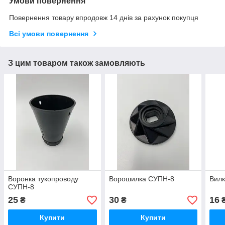
Умови повернення
Повернення товару впродовж 14 днів за рахунок покупця
Всі умови повернення
З цим товаром також замовляють
Воронка тукопроводу
Ворошилка СУПН-8
Вилк
СУПН-8
25
30
16
₴
₴
Купити
Купити