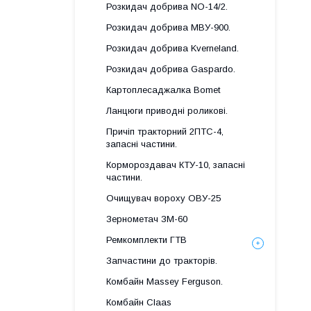
Розкидач добрива NO-14/2.
Розкидач добрива МВУ-900.
Розкидач добрива Kverneland.
Розкидач добрива Gaspardo.
Картоплесаджалка Bomet
Ланцюги приводні роликові.
Причіп тракторний 2ПТС-4,
запасні частини.
Кормороздавач КТУ-10, запасні
частини.
Очищувач вороху ОВУ-25
Зернометач ЗМ-60
Ремкомплекти ГТВ
Запчастини до тракторів.
Комбайн Massey Ferguson.
Комбайн Claas