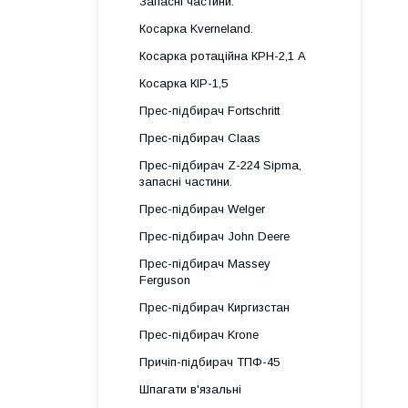
Запасні частини.
Косарка Kverneland.
Косарка ротаційна КРН-2,1 А
Косарка КІР-1,5
Прес-підбирач Fortschritt
Прес-підбирач Claas
Прес-підбирач Z-224 Sipma,
запасні частини.
Прес-підбирач Welger
Прес-підбирач John Deere
Прес-підбирач Massey
Ferguson
Прес-підбирач Киргизстан
Прес-підбирач Krone
Причіп-підбирач ТПФ-45
Шпагати в'язальні