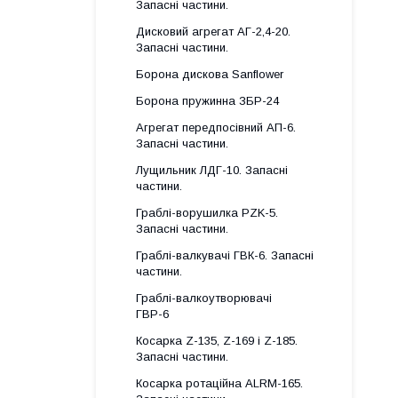
Запасні частини.
Дисковий агрегат АГ-2,4-20.
Запасні частини.
Борона дискова Sanflower
Борона пружинна ЗБР-24
Агрегат передпосівний АП-6.
Запасні частини.
Лущильник ЛДГ-10. Запасні
частини.
Граблі-ворушилка PZK-5.
Запасні частини.
Граблі-валкувачі ГВК-6. Запасні
частини.
Граблі-валкоутворювачі
ГВР-6
Косарка Z-135, Z-169 і Z-185.
Запасні частини.
Косарка ротаційна ALRM-165.