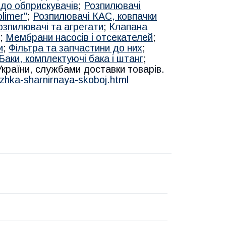
до обприскувачів
;
Розпилювачі
limer"
;
Розпилювачі КАС, ковпачки
озпилювачі та агрегати
;
Клапана
;
Мембрани насосів і отсекателей
;
и
;
Фільтра та запчастини до них
;
Баки, комплектуючі бака і штанг
;
 України, службами доставки товарів.
zhka-sharnirnaya-skoboj.html