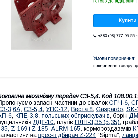
Готово до відправки
Купити
+380 (98) 777-95-55
повернення товару п
Боковина механізму передач СЗ-5,4. Код 108.00.
Пропонуємо запасні частини до сівалок
СПЧ-6, С
СЗ-3,6А
,
СЗ-5,4
,
УПС-12
,
Веста 8
,
Gaspardo
,
SK-
АП-6
,
КПЕ-3,8
,
польських обприскувачів
, борін
ДМ
лущильників
ЛДГ-10
, плугів
ПЛН-3,35 (5,35)
, гра
1
35, Z-169 і Z-185
,
ALRM-165
, кормороздавачів
К
запчастини на
прес-підбирач Z-224
"Sipma",
ланцю