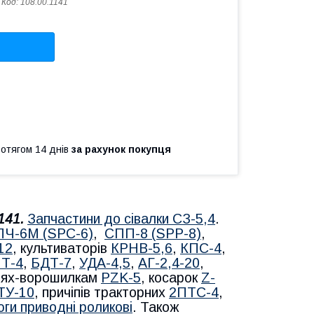
Код:
108.00.1141
ротягом 14 днів
за рахунок покупця
1141.
Запчастини до сівалки СЗ-5,4
.
ПЧ-6М (SPС-6)
,
СПП-8 (SPP-8)
,
12
, культиваторів
КРНВ-5,6
,
КПС-4
,
Т-4
,
БДТ-7
,
УДА-4,5
,
АГ-2,4-20
,
блях-ворошилкам
PZK-5
, косарок
Z-
ТУ-10
, причіпів тракторних
2ПТС-4
,
ги приводні роликові
. Також