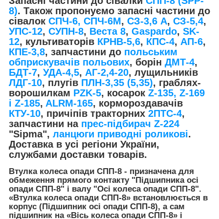
Запасні частини до сівалки
СПП-8 (SPP-
8)
. Також пропонуємо запасні частини до
сівалок
СПЧ-6, СПЧ-6М
,
СЗ-3,6 А
,
СЗ-5,4
,
УПС-12
,
СУПН-8
,
Веста 8
,
Gaspardo
,
SK-
12
, культиваторів
КРНВ-5,6
,
КПС-4
,
АП-6
,
КПЕ-3,8
, запчастини до
польським
обприскувачів польових
, борін
ДМТ-4
,
БДТ-7
,
УДА-4,5
,
АГ-2,4-20
, лущильників
ЛДГ-10
, плугів
ПЛН-3,35 (5,35)
, граблях-
ворошилкам
PZK-5
, косарок
Z-1
35, Z-169
і Z-185
,
ALRM-165
, кормороздавачів​​​​​​​
КТУ-10
, причіпів тракторних
2ПТС-4
,
запчастини на
прес-підбирач Z-224
"Sipma",
ланцюги приводні роликові
.
Доставка в усі регіони України,
службами доставки товарів.
Втулка колеса опади СПП-8 - призначена для
обмеження прямого контакту "Підшипника осі
опади СПП-8" і валу "Осі колеса опади СПП-8".
«Втулка колеса опади СПП-8» встановлюється в
корпус (Підшипник осі опади СПП-8), а сам
підшипник на «Вісь колеса опади СПП-8» і