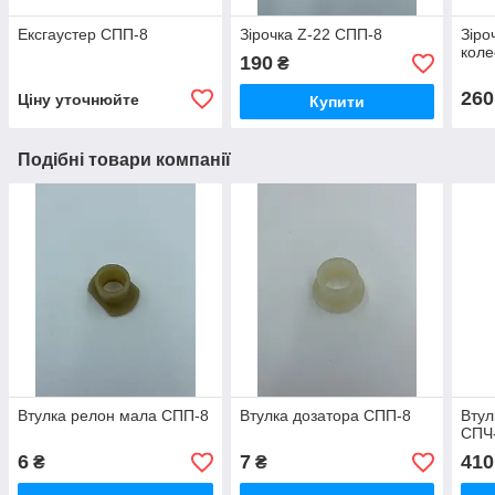
Ексгаустер СПП-8
Зірочка Z-22 СПП-8
Зіро
коле
190
₴
260
Ціну уточнюйте
Купити
Подібні товари компанії
Втулка релон мала СПП-8
Втулка дозатора СПП-8
Втул
СПЧ-
6
7
410
₴
₴