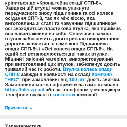
кріпиться до «Кронштейна секції СПП-8».
Завдяки цій втулці можна уникнути
передчасного зносу підшипника та осі колеса
осідання СПП-8, так як між віссю, яка
виготовлена ​​зі сталі та чавунним підшипником
осі знаходиться пластикова втулка, яка приймає
все навантаження на себе. Своєчасна заміна
втулок забезпечить довготривале використання
дорогих запчастин, а саме «осі Підшипника
опади СПП-8» і «Осі колеса опади СПП-8». На
одній осі встановлюється дві таких втулки.
Міцний і якісний матеріал, використовуваний
при виготовленні цих втулок, забезпечує досить
тривалий час їх роботи.
Втулка колеса опади
СПП-8
завжди в наявності на складі
Компанії
"НКС"
,
при замовленні від
100 шт.
діють знижки.
Замовлення можна оформити на сайті компанії
https://nks.zp.ua/
або за телефоном у менеджера,
телефони вказані в
контактах
компанії.
Приховати
Характеристики