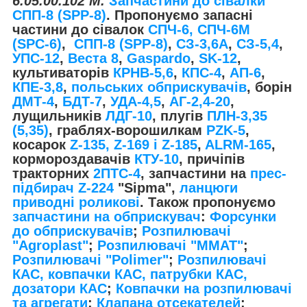
6.05.00.102 М.
Запчастини до сівалки
СПП-8 (SPP-8)
. Пропонуємо запасні
частини до сівалок
СПЧ-6, СПЧ-6М
(SPС-6)
,
СПП-8 (SPP-8)
,
СЗ-3,6А
,
СЗ-5,4
,
УПС-12
,
Веста 8
,
Gaspardo
,
SK-12
,
культиваторів
КРНВ-5,6
,
КПС-4
,
АП-6
,
КПЕ-3,8
,
польських обприскувачів
, борін
ДМТ-4
,
БДТ-7
,
УДА-4,5
,
АГ-2,4-20
,
лущильників
ЛДГ-10
, плугів
ПЛН-3,35
(5,35)
, граблях-ворошилкам
PZK-5
,
косарок
Z-1
35, Z-169 і Z-185
,
ALRM-165
,
кормороздавачів
КТУ-10
, причіпів
тракторних
2ПТС-4
, запчастини на
прес-
підбирач Z-224
"Sipma",
ланцюги
приводні роликові
. Також пропонуємо
запчастини на обприскувач
:
Форсунки
до обприскувачів
;
Розпилювачі
"Agroplast"
;
Розпилювачі "MMAT"
;
Розпилювачі "Polimer"
;
Розпилювачі
КАС, ковпачки КАС, патрубки КАС,
дозатори КАС
;
Ковпачки на розпилювачі
та агрегати
;
Клапана отсекателей
;