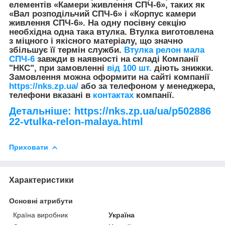
елементів «Камери живлення СПЧ-6», таких як
«Вал розподільчий СПЧ-6» і «Корпус камери
живлення СПЧ-6». На одну посівну секцію
необхідна одна така втулка. Втулка виготовлена
з міцного і якісного матеріалу, що значно
збільшує її термін служби.
Втулка релон мала
СПЧ-6
завжди в наявності на складі
Компанії
"НКС",
при замовленні
від 100 шт.
діють знижки.
Замовлення можна оформити на сайті компанії
https://nks.zp.ua/
або за телефоном у менеджера,
телефони вказані в
контактах
компанії.
Детальніше: https://nks.zp.ua/ua/p502886
22-vtulka-relon-malaya.html
Приховати
Характеристики
Основні атрибути
Країна виробник
Україна