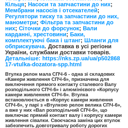
Кільця
;
Насоси та запчастини до них
;
Мембрани насосів і отсекателей
;
Регулятори тиску та запчастини до них,
манометри
;
Фільтра та запчастини до
них
;
Сіточки до форсунок
;
Вали
карданні, хрестовини
;
Баки,
комплектуючі бака і штанг
;
Шланги для
обприскувача
. Доставка в усі регіони
України, службами доставки товарів.
Детальніше: https://nks.zp.ua/ua/p502868
17-vtulka-dozatora-spp.html
Втулка релон мала СПЧ-6 - одна зі складових
«Камери живлення СПЧ-6», призначена для
виключення прямого контакту сталевого Валу
розподільного СПЧ-6» і алюмінієвого «Корпусу
камери живленняя СПЧ-6». Втулка
встановлюється в «Корпус камери живлення
СПЧ-6», у парі з «Втулкою релон велика СПЧ-6»,
а вже у них «Вал розподільчий СПЧ-6», що
виключає прямий контакт валу і корпусу камери
живлення сівалки. Своєчасна заміна цих втулок
забезпечить довготривалу роботу дорогих