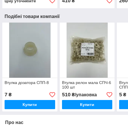
410
260
₴
Ціну уточнюйте
Подібні товари компанії
Втулка дозатора СПП-8
Втулка релон мала СПЧ-6
Втул
100 шт
СПП
7
510
5
₴
₴/упаковка
₴
Купити
Купити
Про нас