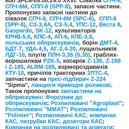
Код SPC6-05.00.29.0 ХХVI.
Сівалка
СПЧ-6,
СПЧ-6М
,
СПП-8 (SPP-8)
, запасні частини.
Пропонуємо запасні частини до
сівалок
СПЧ-6, СПЧ-6М (SPС-6)
,
СПП-8
(SPP-8)
,
СЗ-3,6А
,
СЗ-5,4
,
УПС-12
,
Веста 8
,
Gaspardo
,
SK-12
, культиваторів
КРНВ-5,6
,
КПС-4
,
АП-6
,
КПЕ-3,8
,
польських обприскувачів
, борін
ДМТ-4
,
БДТ-7
,
УДА-4,5
,
АГ-2,4-20
, лущильників
ЛДГ-10
, плугів
ПЛН-3,35 (5,35)
, граблях-
ворошилкам
PZK-5
, косарок
Z-1
35, Z-169
і Z-185
,
ALRM-165
, кормороздавачів
КТУ-10
, причіпів тракторних
2ПТС-4
,
запчастини на
прес-підбирач Z-224
"Sipma",
ланцюги приводні роликові
.
Також пропонуємо
запчастини на
обприскувач
:
Форсунки до
обприскувачів
;
Розпилювачі "Agroplast"
;
Розпилювачі "MMAT"
;
Розпилювачі
"Polimer"
;
Розпилювачі КАС, ковпачки
КАС, патрубки КАС, дозатори КАС
;
Ковпачки на розпилювачі та агрегати
;