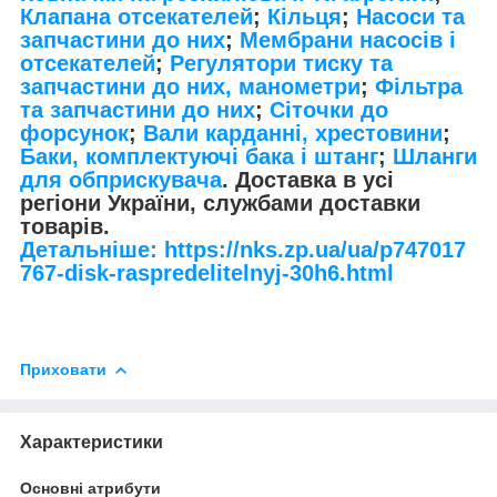
Клапана отсекателей
;
Кільця
;
Насоси та
запчастини до них
;
Мембрани насосів і
отсекателей
;
Регулятори тиску та
запчастини до них, манометри
;
Фільтра
та запчастини до них
;
Сіточки до
форсунок
;
Вали карданні, хрестовини
;
Баки, комплектуючі бака і штанг
;
Шланги
для обприскувача
. Доставка в усі
регіони України, службами доставки
товарів.
Детальніше: https://nks.zp.ua/ua/p747017
767-disk-raspredelitelnyj-30h6.html
Приховати
Характеристики
Основні атрибути