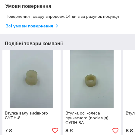
Умови повернення
Повернення товару впродовж 14 днів за рахунок покупця
Всі умови повернення
Подібні товари компанії
Втулка валу висівного
Втулка осі колеса
Втул
СУПН-8
прикатного (поліамід)
СУПН-8А
7
8
8
₴
₴
₴