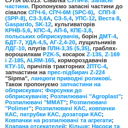
СУПА 00.013.
Сівалка
СУПН-8. Запасні
частини
. Пропонуємо запасні частини до
сівалок
СПЧ-6, СПЧ-6М (SPС-6)
,
СПП-8
(SPP-8)
,
СЗ-3,6А
,
СЗ-5,4
,
УПС-12
,
Веста 8
,
Gaspardo
,
SK-12
, культиваторів
КРНВ-5,6
,
КПС-4
,
АП-6
,
КПЕ-3,8
,
польських обприскувачів
, борін
ДМТ-4
,
БДТ-7
,
УДА-4,5
,
АГ-2,4-20
, лущильників
ЛДГ-10
, плугів
ПЛН-3,35 (5,35)
, граблях-
ворошилкам
PZK-5
, косарок
Z-1
35, Z-169
і Z-185
,
ALRM-165
, кормороздавачів
КТУ-10
, причіпів тракторних
2ПТС-4
,
запчастини на
прес-підбирач Z-224
"Sipma",
ланцюги приводні роликові
.
Також пропонуємо
запчастини на
обприскувач
:
Форсунки до
обприскувачів
;
Розпилювачі "Agroplast"
;
Розпилювачі "MMAT"
;
Розпилювачі
"Polimer"
;
Розпилювачі КАС, ковпачки
КАС, патрубки КАС, дозатори КАС
;
Ковпачки на розпилювачі та агрегати
;
Клапана отсекателей
;
Кільця
;
Насоси та