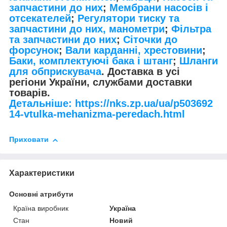
запчастини до них
;
Мембрани насосів і
отсекателей
;
Регулятори тиску та
запчастини до них, манометри
;
Фільтра
та запчастини до них
;
Сіточки до
форсунок
;
Вали карданні, хрестовини
;
Баки, комплектуючі бака і штанг
;
Шланги
для обприскувача
. Доставка в усі
регіони України, службами доставки
товарів.
Детальніше: https://nks.zp.ua/ua/p503692
14-vtulka-mehanizma-peredach.html
Приховати
Характеристики
Основні атрибути
Країна виробник
Україна
Стан
Новий