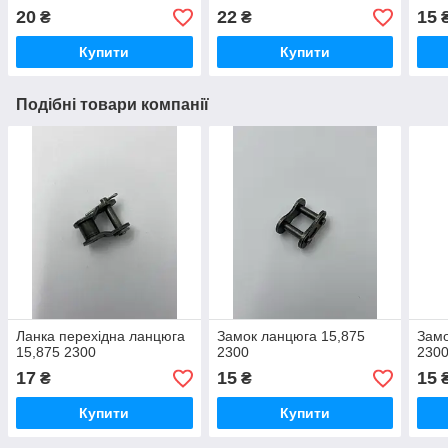
20
22
15
₴
₴
Купити
Купити
Подібні товари компанії
Ланка перехідна ланцюга
Замок ланцюга 15,875
Замо
15,875 2300
2300
230
17
15
15
₴
₴
Купити
Купити