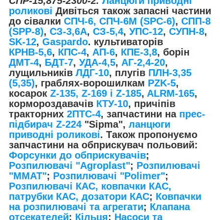
СПР-15,875-2300-2.
Ланцюги приводні
роликові
Дивіться також запасні частини
до сівалки
СПЧ-6, СПЧ-6М (ЅРС-6)
,
СПП-8
(SPP-8)
,
СЗ-3,6А
,
СЗ-5,4
,
УПС-12
,
СУПН-8
,
SK-12
,
Gaspardo
. культиваторів
КРНВ-5,6
,
КПС-4
,
АП-6
,
КПЕ-3,8
, борін
ДМТ-4
,
БДТ-7
,
УДА-4,5
,
АГ-2,4-20
,
лущильників
ЛДГ-10
, плугів
ПЛН-3,35
(5,35)
, граблях-ворошилкам
PZK-5
,
косарок
Z-1
35, Z-169 і Z-185
,
ALRM-165
,
кормороздавачів
КТУ-10
, причіпів
тракторних
2ПТС-4
, запчастини на
прес-
підбирач Z-224
"Sipma",
ланцюги
приводні роликові
. Також пропонуємо
запчастини на обприскувач польовий:
Форсунки до обприскувачів
;
Розпилювачі "Agroplast"
;
Розпилювачі
"MMAT"
;
Розпилювачі "Polimer"
;
Розпилювачі КАС, ковпачки КАС,
патрубки КАС, дозатори КАС
;
Ковпачки
на розпилювачі та агрегати
;
Клапана
отсекателей
;
Кільця
;
Насоси та