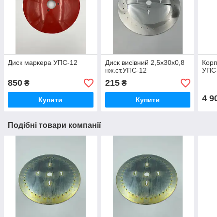
Диск маркера УПС-12
Диск висівний 2,5х30х0,8
Корп
нж.ст.УПС-12
УПС
850
215
₴
₴
4 9
Купити
Купити
Подібні товари компанії