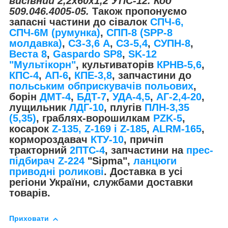
висівний 2,2х60х1,2 УПС-12. Код
509.046.4005-05.
Також пропонуємо
запасні частини до сівалок
СПЧ-6,
СПЧ-6М (румунка)
,
СПП-8 (SPP-8
молдавка)
,
СЗ-3,6 А
,
СЗ-5,4
,
СУПН-8
,
Веста 8
,
Gaspardo SP8
,
SK-12
"Мультікорн"
, культиваторів
КРНВ-5,6
,
КПС-4
,
АП-6
,
КПЕ-3,8
, запчастини до
польським обприскувачів польових
,
борін
ДМТ-4
,
БДТ-7
,
УДА-4,5
,
АГ-2,4-20
,
лущильник
ЛДГ-10
, плугів
ПЛН-3,35
(5,35)
, граблях-ворошилкам
PZK-5
,
косарок
Z-1
35, Z-169 і Z-185
,
ALRM-165
,
кормороздавач
КТУ-10
, причіп
тракторний
2ПТС-4
, запчастини на
прес-
підбирач Z-224
"Sipma",
ланцюги
приводні роликові
. Доставка в усі
регіони України, службами доставки
товарів.
Приховати