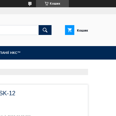
Кошик
Кошик
МПАНІЇ НКС™
SK-12