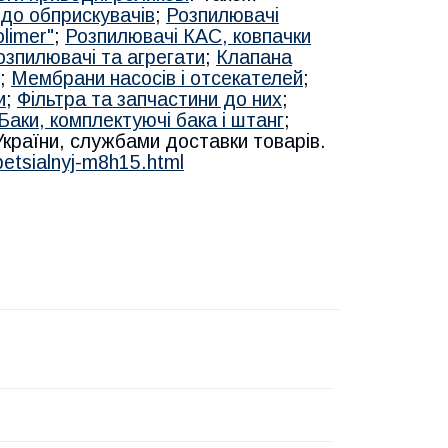
до обприскувачів
;
Розпилювачі
limer"
;
Розпилювачі КАС, ковпачки
озпилювачі та агрегати
;
Клапана
;
Мембрани насосів і отсекателей
;
и
;
Фільтра та запчастини до них
;
Баки, комплектуючі бака і штанг
;
 України, службами доставки товарів.
petsialnyj-m8h15.html