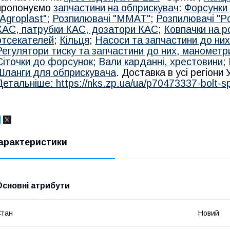
пропонуємо
запчастини на обприскувач
:
Форсунки 
"Agroplast"
;
Розпилювачі "MMAT"
;
Розпилювачі "Po
КАС, патрубки КАС, дозатори КАС
;
Ковпачки на р
отсекателей
;
Кільця
;
Насоси та запчастини до них
Регулятори тиску та запчастини до них, манометр
Сіточки до форсунок
;
Вали карданні, хрестовини
;
Шланги для обприскувача
. Доставка в усі регіони
Детальніше: https://nks.zp.ua/ua/p70473337-bolt-s
арактеристики
Основні атрибути
Стан
Новий