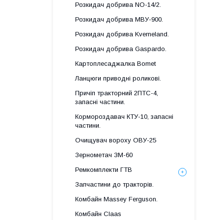
Розкидач добрива NO-14/2.
Розкидач добрива МВУ-900.
Розкидач добрива Kverneland.
Розкидач добрива Gaspardo.
Картоплесаджалка Bomet
Ланцюги приводні роликові.
Причіп тракторний 2ПТС-4,
запасні частини.
Кормороздавач КТУ-10, запасні
частини.
Очищувач вороху ОВУ-25
Зернометач ЗМ-60
Ремкомплекти ГТВ
Запчастини до тракторів.
Комбайн Massey Ferguson.
Комбайн Claas