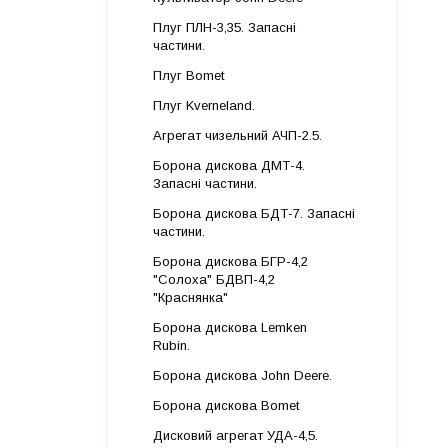
Плуг ПЛН-3,35. Запасні
частини.
Плуг Bomet
Плуг Kverneland.
Агрегат чизельний АЧП-2.5.
Борона дискова ДМТ-4.
Запасні частини.
Борона дискова БДТ-7. Запасні
частини.
Борона дискова БГР-4,2
"Солоха" БДВП-4,2
"Краснянка"
Борона дискова Lemken
Rubin.
Борона дискова John Deere.
Борона дискова Bomet
Дисковий агрегат УДА-4,5.