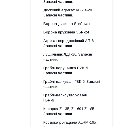
Запасні частини.
Дисковий агрегат АГ-2,4-20.
Запасні частини.
Борона дискова Sanflower
Борона пружинна ЗБР-24
Агрегат передпосівний АП-6.
Запасні частини.
Лущильник ЛДГ-10. Запасні
частини.
Граблі-ворушилка PZK-5.
Запасні частини.
Граблі-валкувачі ГВК-6. Запасні
частини.
Граблі-валкоутворювачі
ГВР-6
Косарка Z-135, Z-169 і Z-185.
Запасні частини.
Косарка ротаційна ALRM-165.