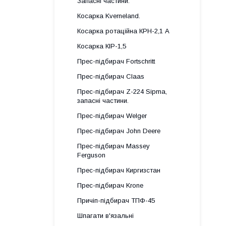
Запасні частини.
Косарка Kverneland.
Косарка ротаційна КРН-2,1 А
Косарка КІР-1,5
Прес-підбирач Fortschritt
Прес-підбирач Claas
Прес-підбирач Z-224 Sipma,
запасні частини.
Прес-підбирач Welger
Прес-підбирач John Deere
Прес-підбирач Massey
Ferguson
Прес-підбирач Киргизстан
Прес-підбирач Krone
Причіп-підбирач ТПФ-45
Шпагати в'язальні