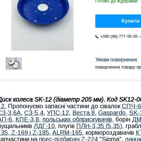
Готово до відправки
Купити
+380 (98) 777-95-55
повернення товару п
Диск колеса SK-12 (діаметр 205 мм).
Код SK12-0
12.
​​​​​​Пропонуємо запасні частини до сівалок
СПЧ-6
СЗ-3,6А
,
СЗ-5,4
,
УПС-12
,
Веста 8
,
Gaspardo
,
SK-
АП-6
,
КПЕ-3,8
,
польських обприскувачів
, борін
ДМ
лущильників
ЛДГ-10
, плугів
ПЛН-3,35 (5,35)
, гра
1
35, Z-169 і Z-185
,
ALRM-165
, кормороздавачів
К
запчастини на
прес-підбирач Z-224
"Sipma",
ланцю