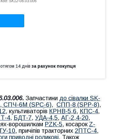
Код:
SK12-06.03.006
ротягом 14 днів
за рахунок покупця
6.03.006.
Запчастини
до сівалки SK-
, СПЧ-6М (SPС-6)
,
СПП-8 (SPP-8)
,
12
, культиваторів
КРНВ-5,6
,
КПС-4
,
Т-4
,
БДТ-7
,
УДА-4,5
,
АГ-2,4-20
,
блях-ворошилкам
PZK-5
, косарок
Z-
ТУ-10
, причіпів тракторних
2ПТС-4
,
ги приводні роликові
. Також