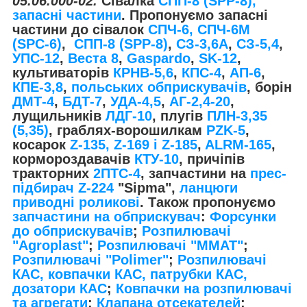
05.06.000-02.
Сівалка
СПП-8 (SPP-8),
запасні частини
.
Пропонуємо запасні
частини до сівалок
СПЧ-6, СПЧ-6М
(SPС-6)
,
СПП-8 (SPP-8)
,
СЗ-3,6А
,
СЗ-5,4
,
УПС-12
,
Веста 8
,
Gaspardo
,
SK-12
,
культиваторів
КРНВ-5,6
,
КПС-4
,
АП-6
,
КПЕ-3,8
,
польських обприскувачів
, борін
ДМТ-4
,
БДТ-7
,
УДА-4,5
,
АГ-2,4-20
,
лущильників
ЛДГ-10
, плугів
ПЛН-3,35
(5,35)
, граблях-ворошилкам
PZK-5
,
косарок
Z-1
35, Z-169 і Z-185
,
ALRM-165
,
кормороздавачів
КТУ-10
, причіпів
тракторних
2ПТС-4
, запчастини на
прес-
підбирач Z-224
"Sipma",
ланцюги
приводні роликові
. Також пропонуємо
запчастини на обприскувач
:
Форсунки
до обприскувачів
;
Розпилювачі
"Agroplast"
;
Розпилювачі "MMAT"
;
Розпилювачі "Polimer"
;
Розпилювачі
КАС, ковпачки КАС, патрубки КАС,
дозатори КАС
;
Ковпачки на розпилювачі
та агрегати
;
Клапана отсекателей
;