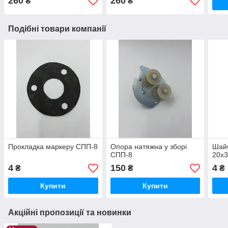
260
260
₴
₴
Подібні товари компанії
Прокладка маркеру СПП-8
Опора натяжна у зборі
Шай
СПП-8
20х
4
150
4
₴
₴
₴
Купити
Купити
Акційні пропозиції та новинки