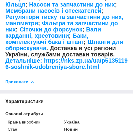
Кільця
;
Насоси та запчастини до них
;
Мембрани насосів і отсекателей
;
Регулятори тиску та запчастини до них,
манометри
;
Фільтра та запчастини до
них
;
Сіточки до форсунок
;
Вали
карданні, хрестовини
;
Баки,
комплектуючі бака і штанг
;
Шланги для
обприскувача
. Доставка в усі регіони
України, службами доставки товарів.
Детальніше: https://nks.zp.ua/ua/p5135119
6-soshnik-udobreniya-sbore.html
Приховати
Характеристики
Основні атрибути
Країна виробник
Україна
Стан
Новий