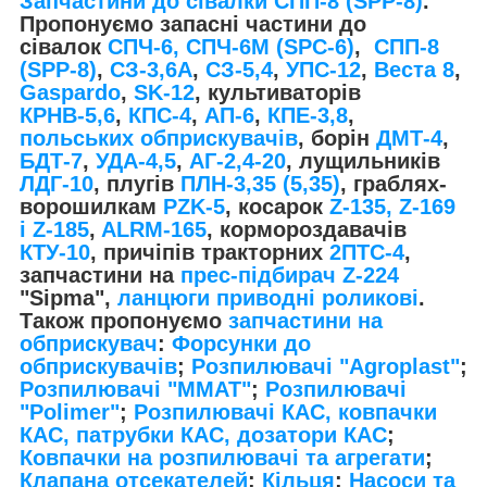
Запчастини до сівалки СПП-8 (SPP-8)
.
Пропонуємо запасні частини до
сівалок
СПЧ-6, СПЧ-6М (SPС-6)
,
СПП-8
(SPP-8)
,
СЗ-3,6А
,
СЗ-5,4
,
УПС-12
,
Веста 8
,
Gaspardo
,
SK-12
, культиваторів
КРНВ-5,6
,
КПС-4
,
АП-6
,
КПЕ-3,8
,
польських обприскувачів
, борін
ДМТ-4
,
БДТ-7
,
УДА-4,5
,
АГ-2,4-20
, лущильників
ЛДГ-10
, плугів
ПЛН-3,35 (5,35)
, граблях-
ворошилкам
PZK-5
, косарок
Z-1
35, Z-169
і Z-185
,
ALRM-165
, кормороздавачів
КТУ-10
, причіпів тракторних
2ПТС-4
,
запчастини на
прес-підбирач Z-224
"Sipma",
ланцюги приводні роликові
.
Також пропонуємо
запчастини на
обприскувач
:
Форсунки до
обприскувачів
;
Розпилювачі "Agroplast"
;
Розпилювачі "MMAT"
;
Розпилювачі
"Polimer"
;
Розпилювачі КАС, ковпачки
КАС, патрубки КАС, дозатори КАС
;
Ковпачки на розпилювачі та агрегати
;
Клапана отсекателей
;
Кільця
;
Насоси та