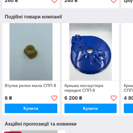
260
260
₴
₴
Цін
Подібні товари компанії
Втулка релон мала СПП-8
Кришка ексгаустера
Криш
передня СПП-8
СПП
6
6 200
4 8
₴
₴
Купити
Купити
Акційні пропозиції та новинки