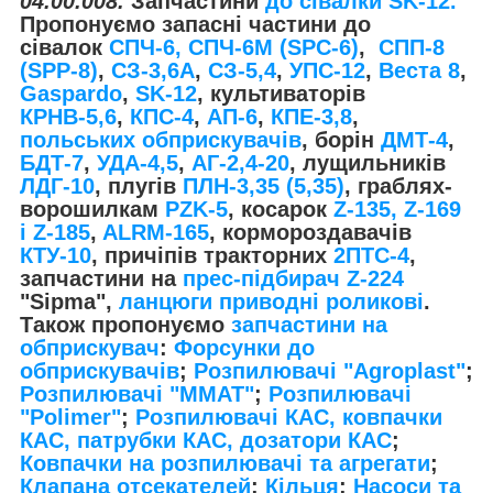
04.00.008.
Запчастини
до сівалки SK-12.
​​​​​​
Пропонуємо запасні частини до
сівалок
СПЧ-6, СПЧ-6М (SPС-6)
,
СПП-8
(SPP-8)
,
СЗ-3,6А
,
СЗ-5,4
,
УПС-12
,
Веста 8
,
Gaspardo
,
SK-12
, культиваторів
КРНВ-5,6
,
КПС-4
,
АП-6
,
КПЕ-3,8
,
польських обприскувачів
, борін
ДМТ-4
,
БДТ-7
,
УДА-4,5
,
АГ-2,4-20
, лущильників
ЛДГ-10
, плугів
ПЛН-3,35 (5,35)
, граблях-
ворошилкам
PZK-5
, косарок
Z-1
35, Z-169
і Z-185
,
ALRM-165
, кормороздавачів
КТУ-10
, причіпів тракторних
2ПТС-4
,
запчастини на
прес-підбирач Z-224
"Sipma",
ланцюги приводні роликові
.
Також пропонуємо
запчастини на
обприскувач
:
Форсунки до
обприскувачів
;
Розпилювачі "Agroplast"
;
Розпилювачі "MMAT"
;
Розпилювачі
"Polimer"
;
Розпилювачі КАС, ковпачки
КАС, патрубки КАС, дозатори КАС
;
Ковпачки на розпилювачі та агрегати
;
Клапана отсекателей
;
Кільця
;
Насоси та