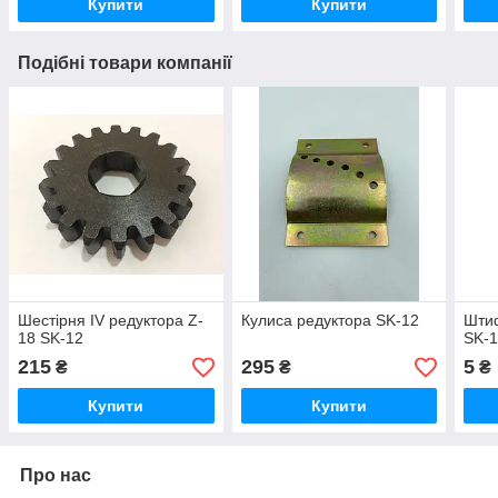
Купити
Купити
Подібні товари компанії
Шестірня IV редуктора Z-
Кулиса редуктора SK-12
Шти
18 SK-12
SK-
215
295
5
₴
₴
₴
Купити
Купити
Про нас