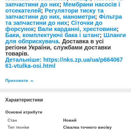
запчастини до них
;
Мембрани насосів і
отсекателей
;
Регулятори тиску та
запчастини до них, манометри
;
Фільтра
та запчастини до них
;
Сіточки до
форсунок
;
Вали карданні, хрестовини
;
Баки, комплектуючі бака і штанг
;
Шланги
для обприскувача
. Доставка в усі
регіони України, службами доставки
товарів.
Детальніше: https://nks.zp.ua/ua/p664067
61-vtulka-osi.html
Приховати
Характеристики
Основні атрибути
Стан
Новий
Тип техніки
Сівалка точного висіву