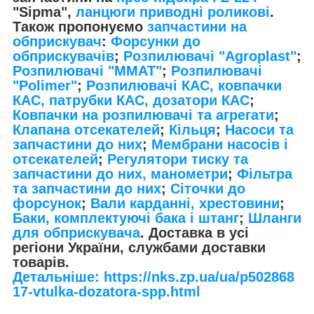
"Sipma",
ланцюги приводні роликові
.
Також пропонуємо
запчастини на
обприскувач
:
Форсунки до
обприскувачів
;
Розпилювачі "Agroplast"
;
Розпилювачі "MMAT"
;
Розпилювачі
"Polimer"
;
Розпилювачі КАС, ковпачки
КАС, патрубки КАС, дозатори КАС
;
Ковпачки на розпилювачі та агрегати
;
Клапана отсекателей
;
Кільця
;
Насоси та
запчастини до них
;
Мембрани насосів і
отсекателей
;
Регулятори тиску та
запчастини до них, манометри
;
Фільтра
та запчастини до них
;
Сіточки до
форсунок
;
Вали карданні, хрестовини
;
Баки, комплектуючі бака і штанг
;
Шланги
для обприскувача
. Доставка в усі
регіони України, службами доставки
товарів.
Детальніше: https://nks.zp.ua/ua/p502868
17-vtulka-dozatora-spp.html