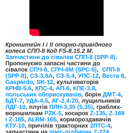
Кронштейн I і II опорно-привідного
колеса СПП-8 Код FS-8.15.2 М.
Запчастини до сівалки СПП-8 (SPP-8)
.
Пропонуємо запасні частини до
сівалок
СПЧ-6, СПЧ-6М (SPС-6)
,
СПП-8
(SPP-8)
,
СЗ-3,6А
,
СЗ-5,4
,
УПС-12
,
Веста 8
,
Gaspardo
,
SK-12
, культиваторів
КРНВ-5,6
,
КПС-4
,
АП-6
,
КПЕ-3,8
,
польських обприскувачів
, борін
ДМТ-4
,
БДТ-7
,
УДА-4,5
,
АГ-2,4-20
, лущильників
ЛДГ-10
, плугів
ПЛН-3,35 (5,35)
, граблях-
ворошилкам
PZK-5
, косарок
Z-1
35, Z-169
і Z-185
,
ALRM-165
, кормороздавачів
КТУ-10
, причіпів тракторних
2ПТС-4
,
запчастини на
прес-підбирач Z-224