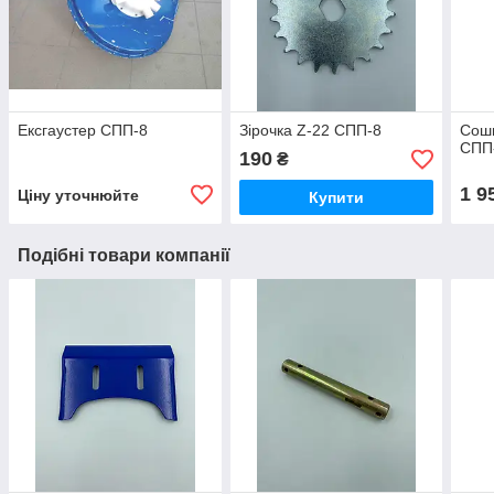
Ексгаустер СПП-8
Зірочка Z-22 СПП-8
Сошн
СПП
190
₴
1 9
Ціну уточнюйте
Купити
Подібні товари компанії