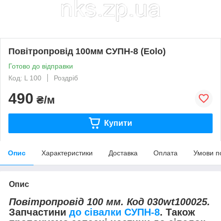
Повітропровід 100мм СУПН-8 (Eolo)
Готово до відправки
Код: L 100
Роздріб
490
₴/м
Купити
Опис
Характеристики
Доставка
Оплата
Умови п
Опис
Повітропровід 100 мм. Код 030wt100025.
Запчастини
до сівалки СУПН-8
. Також