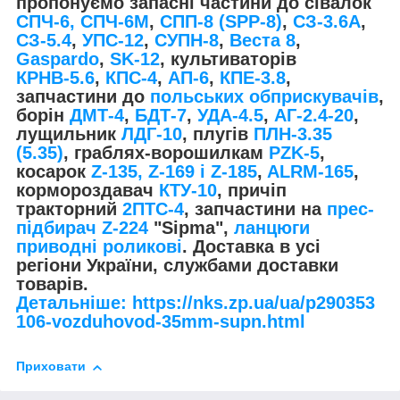
пропонуємо запасні частини до сівалок
СПЧ-6, СПЧ-6М
,
СПП-8 (SPP-8)
,
СЗ-3.6А
,
СЗ-5.4
,
УПС-12
,
СУПН-8
,
Веста 8
,
Gaspardo
,
SK-12
, культиваторів
КРНВ-5.6
,
КПС-4
,
АП-6
,
КПЕ-3.8
,
запчастини до
польських обприскувачів
,
борін
ДМТ-4
,
БДТ-7
,
УДА-4.5
,
АГ-2.4-20
,
лущильник
ЛДГ-10
, плугів
ПЛН-3.35
(5.35)
, граблях-ворошилкам
PZK-5
,
косарок
Z-1
35, Z-169 і Z-185
,
ALRM-165
,
кормороздавач
КТУ-10
, причіп
тракторний
2ПТС-4
, запчастини на
прес-
підбирач Z-224
"Sipma",
ланцюги
приводні роликові
. Доставка в усі
регіони України, службами доставки
товарів.
Детальніше: https://nks.zp.ua/ua/p290353
106-vozduhovod-35mm-supn.html
Приховати