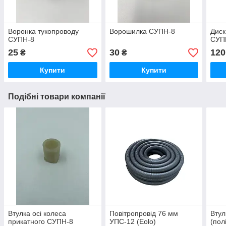
Воронка тукопроводу
Ворошилка СУПН-8
Диск
СУПН-8
СУП
25
30
120
₴
₴
Купити
Купити
Подібні товари компанії
Втулка осі колеса
Повітропровід 76 мм
Втул
прикатного СУПН-8
УПС-12 (Eolo)
(пол