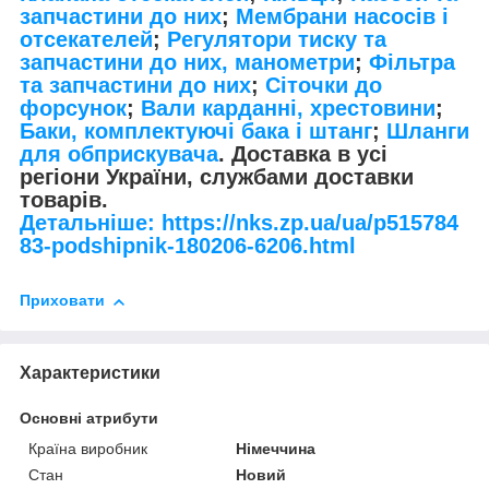
запчастини до них
;
Мембрани насосів і
отсекателей
;
Регулятори тиску та
запчастини до них, манометри
;
Фільтра
та запчастини до них
;
Сіточки до
форсунок
;
Вали карданні, хрестовини
;
Баки, комплектуючі бака і штанг
;
Шланги
для обприскувача
. Доставка в усі
регіони України, службами доставки
товарів.
Детальніше: https://nks.zp.ua/ua/p515784
83-podshipnik-180206-6206.html
Приховати
Характеристики
Основні атрибути
Країна виробник
Німеччина
Стан
Новий