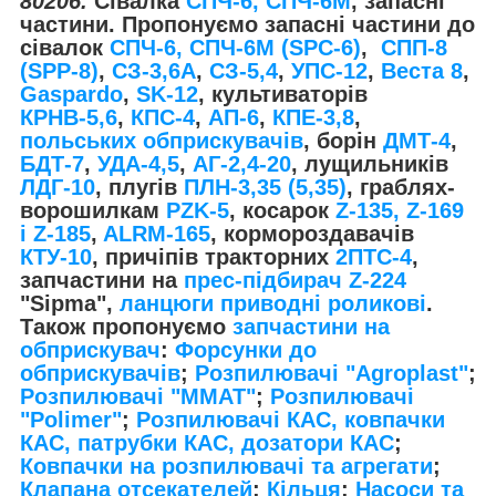
80206.
Сівалка
СПЧ-6, СПЧ-6М
, запасні
частини. Пропонуємо запасні частини до
сівалок
СПЧ-6, СПЧ-6М (SPС-6)
,
СПП-8
(SPP-8)
,
СЗ-3,6А
,
СЗ-5,4
,
УПС-12
,
Веста 8
,
Gaspardo
,
SK-12
, культиваторів
КРНВ-5,6
,
КПС-4
,
АП-6
,
КПЕ-3,8
,
польських обприскувачів
, борін
ДМТ-4
,
БДТ-7
,
УДА-4,5
,
АГ-2,4-20
, лущильників
ЛДГ-10
, плугів
ПЛН-3,35 (5,35)
, граблях-
ворошилкам
PZK-5
, косарок
Z-1
35, Z-169
і Z-185
,
ALRM-165
, кормороздавачів
КТУ-10
, причіпів тракторних
2ПТС-4
,
запчастини на
прес-підбирач Z-224
"Sipma",
ланцюги приводні роликові
.
Також пропонуємо
запчастини на
обприскувач
:
Форсунки до
обприскувачів
;
Розпилювачі "Agroplast"
;
Розпилювачі "MMAT"
;
Розпилювачі
"Polimer"
;
Розпилювачі КАС, ковпачки
КАС, патрубки КАС, дозатори КАС
;
Ковпачки на розпилювачі та агрегати
;
Клапана отсекателей
;
Кільця
;
Насоси та