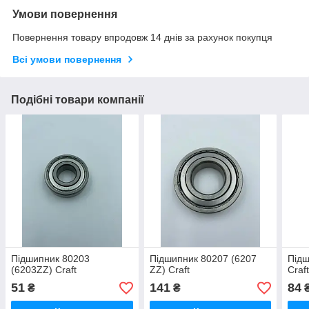
Умови повернення
Повернення товару впродовж 14 днів за рахунок покупця
Всі умови повернення
Подібні товари компанії
Підшипник 80203
Підшипник 80207 (6207
Підш
(6203ZZ) Craft
ZZ) Craft
Craf
51
141
84
₴
₴