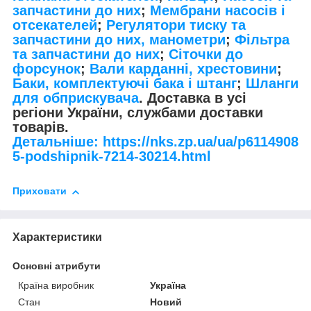
запчастини до них
;
Мембрани насосів і
отсекателей
;
Регулятори тиску та
запчастини до них, манометри
;
Фільтра
та запчастини до них
;
Сіточки до
форсунок
;
Вали карданні, хрестовини
;
Баки, комплектуючі бака і штанг
;
Шланги
для обприскувача
. Доставка в усі
регіони України, службами доставки
товарів.
Детальніше: https://nks.zp.ua/ua/p6114908
5-podshipnik-7214-30214.html
Приховати
Характеристики
Основні атрибути
Країна виробник
Україна
Стан
Новий