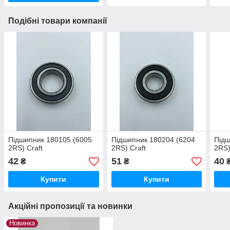
Подібні товари компанії
Підшипник 180105 (6005
Підшипник 180204 (6204
Підш
2RS) Craft
2RS) Craft
2RS)
42
51
40
₴
₴
Купити
Купити
Акційні пропозиції та новинки
Новинка