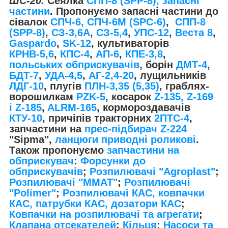
ШС-20.
Сеялка
СПП-8 (SPP-8), запасні
частини
. Пропонуємо запасні частини до
сівалок
СПЧ-6, СПЧ-6М (SPС-6)
,
СПП-8
(SPP-8)
,
СЗ-3,6А
,
СЗ-5,4
,
УПС-12
,
Веста 8
,
Gaspardo
,
SK-12
, культиваторів
КРНВ-5,6
,
КПС-4
,
АП-6
,
КПЕ-3,8
,
польських обприскувачів
, борін
ДМТ-4
,
БДТ-7
,
УДА-4,5
,
АГ-2,4-20
, лущильників
ЛДГ-10
, плугів
ПЛН-3,35 (5,35)
, граблях-
ворошилкам
PZK-5
, косарок
Z-1
35, Z-169
і Z-185
,
ALRM-165
, кормороздавачів
КТУ-10
, причіпів тракторних
2ПТС-4
,
запчастини на
прес-підбирач Z-224
"Sipma",
ланцюги приводні роликові
.
Також пропонуємо
запчастини на
обприскувач
:
Форсунки до
обприскувачів
;
Розпилювачі "Agroplast"
;
Розпилювачі "MMAT"
;
Розпилювачі
"Polimer"
;
Розпилювачі КАС, ковпачки
КАС, патрубки КАС, дозатори КАС
;
Ковпачки на розпилювачі та агрегати
;
Клапана отсекателей
;
Кільця
;
Насоси та