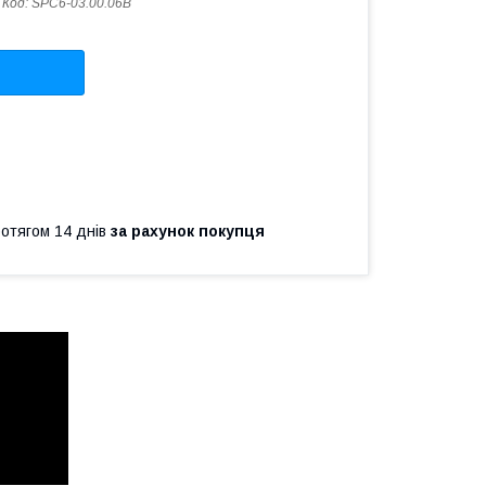
Код:
SPС6-03.00.06В
ротягом 14 днів
за рахунок покупця