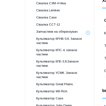
Х
Сівалка СЗМ-4 Ніка
Сівалка Lemken
Сівалка Case
Сівалка ССТ-12
Запчастини на обприскувач.
К
Культиватор КРНВ-5,6. Запасні
частини.
Т
Культиватор КПС-4, запасні
частини.
Т
Культиватор КПЕ-3,8.Запасні
частини.
Культиватор УСМК. Запасні
частини.
Культиватор Great Plains.
І
Культиватор Wil-Rich.
Культиватор Case
Культиватор John Deere