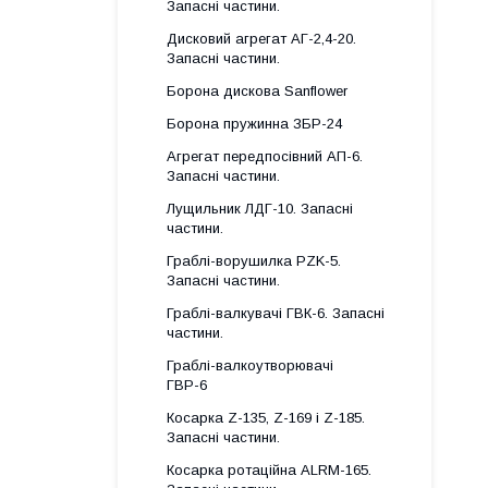
Запасні частини.
Дисковий агрегат АГ-2,4-20.
Запасні частини.
Борона дискова Sanflower
Борона пружинна ЗБР-24
Агрегат передпосівний АП-6.
Запасні частини.
Лущильник ЛДГ-10. Запасні
частини.
Граблі-ворушилка PZK-5.
Запасні частини.
Граблі-валкувачі ГВК-6. Запасні
частини.
Граблі-валкоутворювачі
ГВР-6
Косарка Z-135, Z-169 і Z-185.
Запасні частини.
Косарка ротаційна ALRM-165.