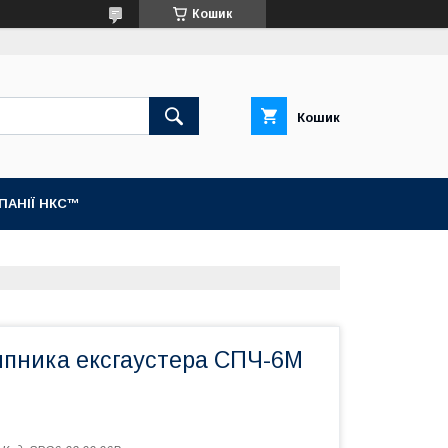
Кошик
Кошик
МПАНІЇ НКС™
ипника ексгаустера СПЧ-6М