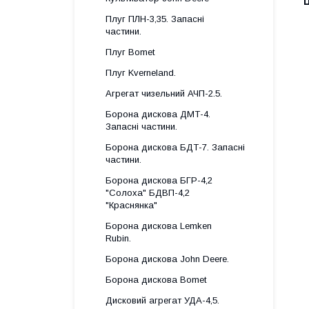
Ц
Плуг ПЛН-3,35. Запасні
частини.
Плуг Bomet
Плуг Kverneland.
Агрегат чизельний АЧП-2.5.
Борона дискова ДМТ-4.
Запасні частини.
Борона дискова БДТ-7. Запасні
частини.
Борона дискова БГР-4,2
"Солоха" БДВП-4,2
"Краснянка"
Борона дискова Lemken
Rubin.
Борона дискова John Deere.
Борона дискова Bomet
Дисковий агрегат УДА-4,5.