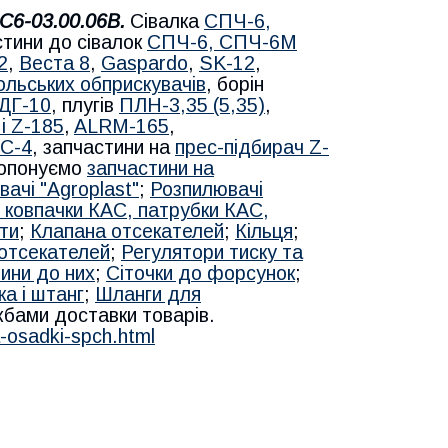
С6-03.00.06В.
Сівалка
СПЧ-6,
стини до сівалок
СПЧ-6, СПЧ-6М
2
,
Веста 8
,
Gaspardo
,
SK-12
,
ольських обприскувачів
, борін
ДГ-10
, плугів
ПЛН-3,35 (5,35)
,
 і Z-185
,
ALRM-165
,
С-4
, запчастини на
прес-підбирач Z-
ропонуємо
запчастини на
ачі "Agroplast"
;
Розпилювачі
 ковпачки КАС, патрубки КАС,
ти
;
Клапана отсекателей
;
Кільця
;
 отсекателей
;
Регулятори тиску та
тини до них
;
Сіточки до форсунок
;
ка і штанг
;
Шланги для
ужбами доставки товарів.
-osadki-spch.html