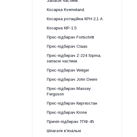
Запасні частини.
Косарка Kverneland.
Косарка ротаційна КРН-2,1 А
Косарка КІР-1,5
Прес-підбирач Fortschritt
Прес-підбирач Claas
Прес-підбирач Z-224 Sipma,
запасні частини.
Прес-підбирач Welger
Прес-підбирач John Deere
Прес-підбирач Massey
Ferguson
Прес-підбирач Киргизстан
Прес-підбирач Krone
Причіп-підбирач ТПФ-45
Шпагати в'язальні