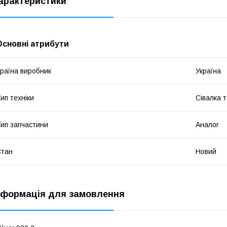
арактеристики
Основні атрибути
раїна виробник
Україна
ип техніки
Сівалка т
ип запчастини
Аналог
Стан
Новий
нформація для замовлення