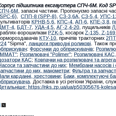
Корпус підшипника ексгаустера СПЧ-6М. Код SP
СПЧ-6М
, запасні частини. Пропонуємо запасні ча
(SPС-6)
,
СПП-8 (SPP-8)
,
СЗ-3,6А
,
СЗ-5,4
,
УПС-1
культиваторів
КРНВ-5,6
,
КПС-4
,
АП-6
,
КПЕ-3,8
,
п
ДМТ-4
,
БДТ-7
,
УДА-4,5
,
АГ-2,4-20
, лущильників
Л
граблях-ворошилкам
PZK-5
, косарок
Z-1
35, Z-169
кормороздавачів
КТУ-10
, причіпів тракторних
2ПТ
224
"Sipma",
ланцюги приводні роликові
. Також п
обприскувач
:
Форсунки до обприскувачів
;
Розпилюв
"MMAT"
;
Розпилювачі "Polimer"
;
Розпилювачі КАС,
дозатори КАС
;
Ковпачки на розпилювачі та агрега
Насоси та запчастини до них
;
Мембрани насосів і
запчастини до них, манометри
;
Фільтра та запчас
Вали карданні, хрестовини
;
Баки, комплектуючі ба
обприскувача
. Доставка в усі регіони України, сл
Детальніше: https://nks.zp.ua/ua/p50305676-kolesa