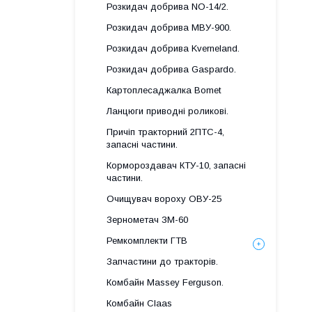
Розкидач добрива NO-14/2.
Розкидач добрива МВУ-900.
Розкидач добрива Kverneland.
Розкидач добрива Gaspardo.
Картоплесаджалка Bomet
Ланцюги приводні роликові.
Причіп тракторний 2ПТС-4,
запасні частини.
Кормороздавач КТУ-10, запасні
частини.
Очищувач вороху ОВУ-25
Зернометач ЗМ-60
Ремкомплекти ГТВ
Запчастини до тракторів.
Комбайн Massey Ferguson.
Комбайн Claas